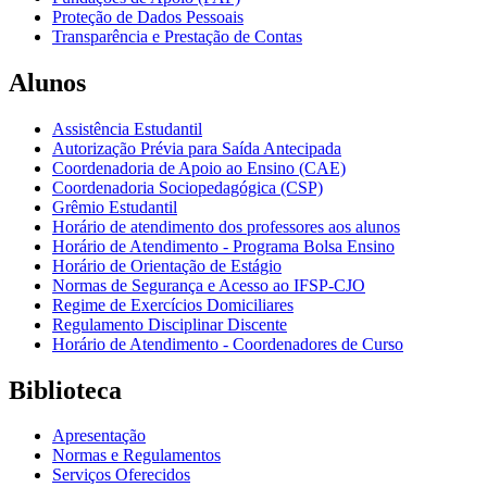
Proteção de Dados Pessoais
Transparência e Prestação de Contas
Alunos
Assistência Estudantil
Autorização Prévia para Saída Antecipada
Coordenadoria de Apoio ao Ensino (CAE)
Coordenadoria Sociopedagógica (CSP)
Grêmio Estudantil
Horário de atendimento dos professores aos alunos
Horário de Atendimento - Programa Bolsa Ensino
Horário de Orientação de Estágio
Normas de Segurança e Acesso ao IFSP-CJO
Regime de Exercícios Domiciliares
Regulamento Disciplinar Discente
Horário de Atendimento - Coordenadores de Curso
Biblioteca
Apresentação
Normas e Regulamentos
Serviços Oferecidos