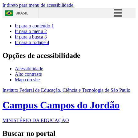
Ir direto para menu de acessibilidade.
BRASIL
Simplifique!
Ir para o conteúdo
1
Ir para o menu
2
Comunica BR
Ir para a busca
3
Ir para o rodapé
4
Participe
Acesso à informação
Opções de acessibilidade
Legislação
Acessibilidade
Canais
Alto contraste
Mapa do site
Instituto Federal de Educação, Ciência e Tecnologia de São Paulo
Campus Campos do Jordão
MINISTÉRIO DA EDUCAÇÃO
Buscar no portal