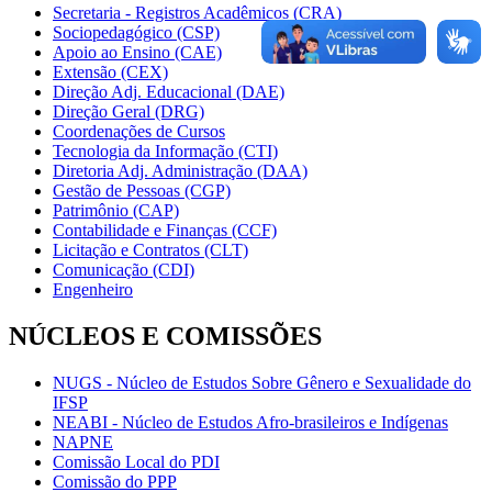
Secretaria - Registros Acadêmicos (CRA)
Sociopedagógico (CSP)
Apoio ao Ensino (CAE)
Extensão (CEX)
Direção Adj. Educacional (DAE)
Direção Geral (DRG)
Coordenações de Cursos
Tecnologia da Informação (CTI)
Diretoria Adj. Administração (DAA)
Gestão de Pessoas (CGP)
Patrimônio (CAP)
Contabilidade e Finanças (CCF)
Licitação e Contratos (CLT)
Comunicação (CDI)
Engenheiro
NÚCLEOS E COMISSÕES
NUGS - Núcleo de Estudos Sobre Gênero e Sexualidade do
IFSP
NEABI - Núcleo de Estudos Afro-brasileiros e Indígenas
NAPNE
Comissão Local do PDI
Comissão do PPP