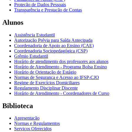
Proteção de Dados Pessoais
Transparência e Prestação de Contas
Alunos
Assistência Estudantil
Autorização Prévia para Saída Antecipada
Coordenadoria de Apoio ao Ensino (CAE)
Coordenadoria Sociopedagógica (CSP)
Grêmio Estudantil
Horário de atendimento dos professores aos alunos
Horário de Atendimento - Programa Bolsa Ensino
Horário de Orientação de Estágio
Normas de Segurança e Acesso ao IFSP-CJO
Regime de Exercícios Domiciliares
Regulamento Disciplinar Discente
Horário de Atendimento - Coordenadores de Curso
Biblioteca
Apresentação
Normas e Regulamentos
Serviços Oferecidos