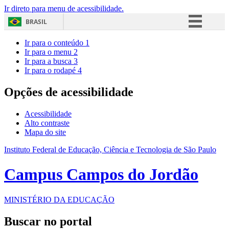
Ir direto para menu de acessibilidade.
BRASIL
Simplifique!
Ir para o conteúdo
1
Ir para o menu
2
Comunica BR
Ir para a busca
3
Ir para o rodapé
4
Participe
Acesso à informação
Opções de acessibilidade
Legislação
Acessibilidade
Canais
Alto contraste
Mapa do site
Instituto Federal de Educação, Ciência e Tecnologia de São Paulo
Campus Campos do Jordão
MINISTÉRIO DA EDUCAÇÃO
Buscar no portal