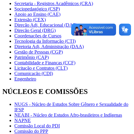
Secretaria - Registros Acadêmicos (CRA)
Sociopedagógico (CSP)
Apoio ao Ensino (CAE)
Extensão (CEX)
Direção Adj. Educacional (DAE)
Direção Geral (DRG)
Coordenações de Cursos
Tecnologia da Informação (CTI)
Diretoria Adj. Administração (DAA)
Gestão de Pessoas (CGP)
Patrimônio (CAP)
Contabilidade e Finanças (CCF)
Licitação e Contratos (CLT)
Comunicação (CDI)
Engenheiro
NÚCLEOS E COMISSÕES
NUGS - Núcleo de Estudos Sobre Gênero e Sexualidade do
IFSP
NEABI - Núcleo de Estudos Afro-brasileiros e Indígenas
NAPNE
Comissão Local do PDI
Comissão do PPP