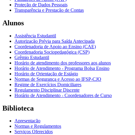
Proteção de Dados Pessoais
Transparência e Prestação de Contas
Alunos
Assistência Estudantil
Autorização Prévia para Saída Antecipada
Coordenadoria de Apoio ao Ensino (CAE)
Coordenadoria Sociopedagógica (CSP)
Grêmio Estudantil
Horário de atendimento dos professores aos alunos
Horário de Atendimento - Programa Bolsa Ensino
Horário de Orientação de Estágio
Normas de Segurança e Acesso ao IFSP-CJO
Regime de Exercícios Domiciliares
Regulamento Disciplinar Discente
Horário de Atendimento - Coordenadores de Curso
Biblioteca
Apresentação
Normas e Regulamentos
Serviços Oferecidos