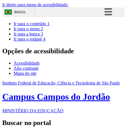
Ir direto para menu de acessibilidade.
BRASIL
Simplifique!
Ir para o conteúdo
1
Ir para o menu
2
Comunica BR
Ir para a busca
3
Ir para o rodapé
4
Participe
Acesso à informação
Opções de acessibilidade
Legislação
Acessibilidade
Canais
Alto contraste
Mapa do site
Instituto Federal de Educação, Ciência e Tecnologia de São Paulo
Campus Campos do Jordão
MINISTÉRIO DA EDUCAÇÃO
Buscar no portal