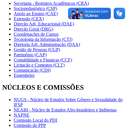
Secretaria - Registros Acadêmicos (CRA)
Sociopedagógico (CSP)
Apoio ao Ensino (CAE)
Extensão (CEX)
Direção Adj. Educacional (DAE)
Direção Geral (DRG)
Coordenações de Cursos
Tecnologia da Informação (CTI)
Diretoria Adj. Administração (DAA)
Gestão de Pessoas (CGP)
Patrimônio (CAP)
Contabilidade e Finanças (CCF)
Licitação e Contratos (CLT)
Comunicação (CDI)
Engenheiro
NÚCLEOS E COMISSÕES
NUGS - Núcleo de Estudos Sobre Gênero e Sexualidade do
IFSP
NEABI - Núcleo de Estudos Afro-brasileiros e Indígenas
NAPNE
Comissão Local do PDI
Comissão do PPP