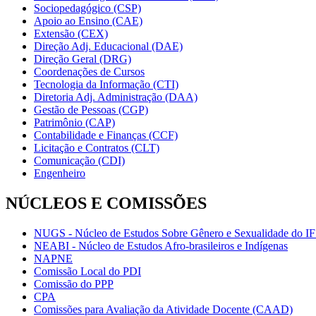
Sociopedagógico (CSP)
Apoio ao Ensino (CAE)
Extensão (CEX)
Direção Adj. Educacional (DAE)
Direção Geral (DRG)
Coordenações de Cursos
Tecnologia da Informação (CTI)
Diretoria Adj. Administração (DAA)
Gestão de Pessoas (CGP)
Patrimônio (CAP)
Contabilidade e Finanças (CCF)
Licitação e Contratos (CLT)
Comunicação (CDI)
Engenheiro
NÚCLEOS E COMISSÕES
NUGS - Núcleo de Estudos Sobre Gênero e Sexualidade do I
NEABI - Núcleo de Estudos Afro-brasileiros e Indígenas
NAPNE
Comissão Local do PDI
Comissão do PPP
CPA
Comissões para Avaliação da Atividade Docente (CAAD)