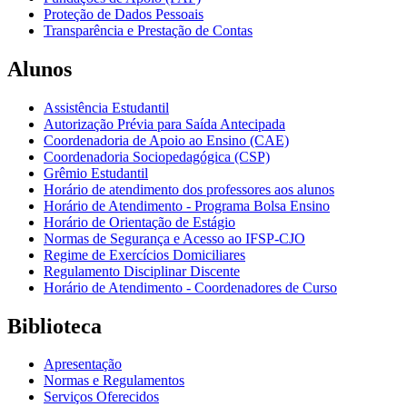
Proteção de Dados Pessoais
Transparência e Prestação de Contas
Alunos
Assistência Estudantil
Autorização Prévia para Saída Antecipada
Coordenadoria de Apoio ao Ensino (CAE)
Coordenadoria Sociopedagógica (CSP)
Grêmio Estudantil
Horário de atendimento dos professores aos alunos
Horário de Atendimento - Programa Bolsa Ensino
Horário de Orientação de Estágio
Normas de Segurança e Acesso ao IFSP-CJO
Regime de Exercícios Domiciliares
Regulamento Disciplinar Discente
Horário de Atendimento - Coordenadores de Curso
Biblioteca
Apresentação
Normas e Regulamentos
Serviços Oferecidos