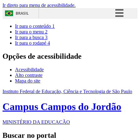
Ir direto para menu de acessibilidade.
BRASIL
Simplifique!
Ir para o conteúdo
1
Ir para o menu
2
Comunica BR
Ir para a busca
3
Ir para o rodapé
4
Participe
Acesso à informação
Opções de acessibilidade
Legislação
Acessibilidade
Canais
Alto contraste
Mapa do site
Instituto Federal de Educação, Ciência e Tecnologia de São Paulo
Campus Campos do Jordão
MINISTÉRIO DA EDUCAÇÃO
Buscar no portal