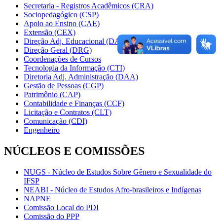
Secretaria - Registros Acadêmicos (CRA)
Sociopedagógico (CSP)
Apoio ao Ensino (CAE)
Extensão (CEX)
Direção Adj. Educacional (DAE)
Direção Geral (DRG)
Coordenações de Cursos
Tecnologia da Informação (CTI)
Diretoria Adj. Administração (DAA)
Gestão de Pessoas (CGP)
Patrimônio (CAP)
Contabilidade e Finanças (CCF)
Licitação e Contratos (CLT)
Comunicação (CDI)
Engenheiro
NÚCLEOS E COMISSÕES
NUGS - Núcleo de Estudos Sobre Gênero e Sexualidade do
IFSP
NEABI - Núcleo de Estudos Afro-brasileiros e Indígenas
NAPNE
Comissão Local do PDI
Comissão do PPP