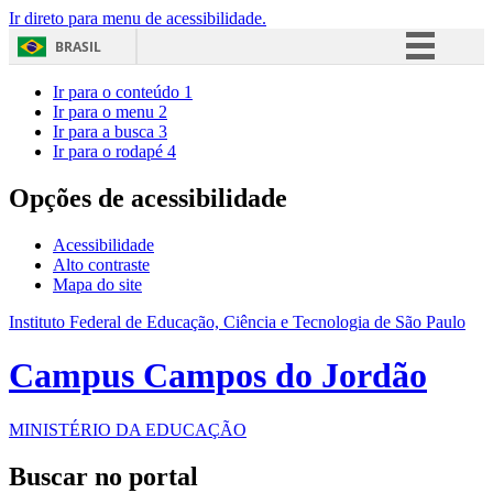
Ir direto para menu de acessibilidade.
BRASIL
Simplifique!
Ir para o conteúdo
1
Ir para o menu
2
Comunica BR
Ir para a busca
3
Ir para o rodapé
4
Participe
Acesso à informação
Opções de acessibilidade
Legislação
Acessibilidade
Canais
Alto contraste
Mapa do site
Instituto Federal de Educação, Ciência e Tecnologia de São Paulo
Campus Campos do Jordão
MINISTÉRIO DA EDUCAÇÃO
Buscar no portal