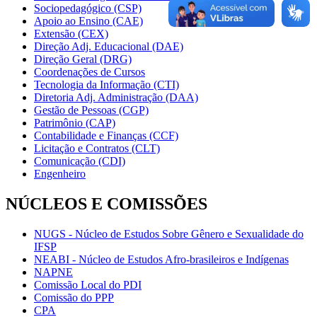
Sociopedagógico (CSP)
Apoio ao Ensino (CAE)
Extensão (CEX)
Direção Adj. Educacional (DAE)
Direção Geral (DRG)
Coordenações de Cursos
Tecnologia da Informação (CTI)
Diretoria Adj. Administração (DAA)
Gestão de Pessoas (CGP)
Patrimônio (CAP)
Contabilidade e Finanças (CCF)
Licitação e Contratos (CLT)
Comunicação (CDI)
Engenheiro
NÚCLEOS E COMISSÕES
NUGS - Núcleo de Estudos Sobre Gênero e Sexualidade do
IFSP
NEABI - Núcleo de Estudos Afro-brasileiros e Indígenas
NAPNE
Comissão Local do PDI
Comissão do PPP
CPA