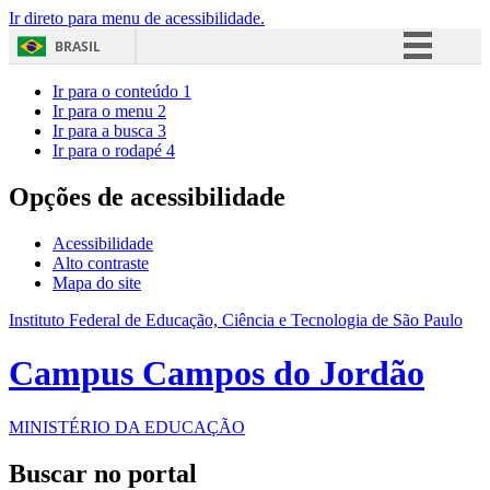
Ir direto para menu de acessibilidade.
BRASIL
Simplifique!
Ir para o conteúdo
1
Ir para o menu
2
Comunica BR
Ir para a busca
3
Ir para o rodapé
4
Participe
Acesso à informação
Opções de acessibilidade
Legislação
Acessibilidade
Canais
Alto contraste
Mapa do site
Instituto Federal de Educação, Ciência e Tecnologia de São Paulo
Campus Campos do Jordão
MINISTÉRIO DA EDUCAÇÃO
Buscar no portal