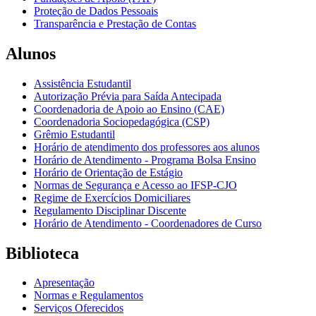
Proteção de Dados Pessoais
Transparência e Prestação de Contas
Alunos
Assistência Estudantil
Autorização Prévia para Saída Antecipada
Coordenadoria de Apoio ao Ensino (CAE)
Coordenadoria Sociopedagógica (CSP)
Grêmio Estudantil
Horário de atendimento dos professores aos alunos
Horário de Atendimento - Programa Bolsa Ensino
Horário de Orientação de Estágio
Normas de Segurança e Acesso ao IFSP-CJO
Regime de Exercícios Domiciliares
Regulamento Disciplinar Discente
Horário de Atendimento - Coordenadores de Curso
Biblioteca
Apresentação
Normas e Regulamentos
Serviços Oferecidos