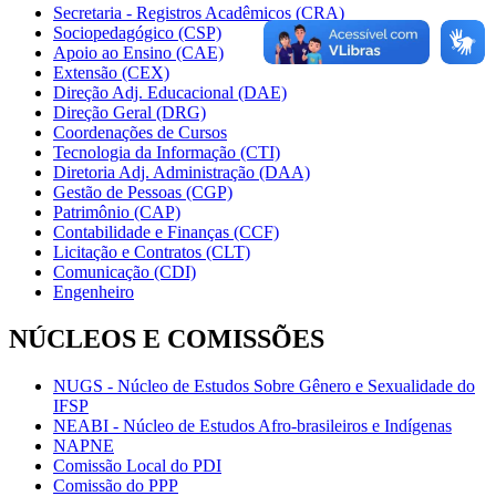
Secretaria - Registros Acadêmicos (CRA)
Sociopedagógico (CSP)
Apoio ao Ensino (CAE)
Extensão (CEX)
Direção Adj. Educacional (DAE)
Direção Geral (DRG)
Coordenações de Cursos
Tecnologia da Informação (CTI)
Diretoria Adj. Administração (DAA)
Gestão de Pessoas (CGP)
Patrimônio (CAP)
Contabilidade e Finanças (CCF)
Licitação e Contratos (CLT)
Comunicação (CDI)
Engenheiro
NÚCLEOS E COMISSÕES
NUGS - Núcleo de Estudos Sobre Gênero e Sexualidade do
IFSP
NEABI - Núcleo de Estudos Afro-brasileiros e Indígenas
NAPNE
Comissão Local do PDI
Comissão do PPP