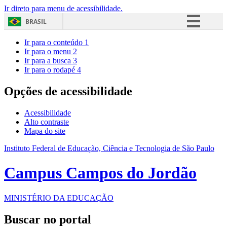
Ir direto para menu de acessibilidade.
BRASIL
Simplifique!
Ir para o conteúdo
1
Ir para o menu
2
Comunica BR
Ir para a busca
3
Ir para o rodapé
4
Participe
Acesso à informação
Opções de acessibilidade
Legislação
Acessibilidade
Canais
Alto contraste
Mapa do site
Instituto Federal de Educação, Ciência e Tecnologia de São Paulo
Campus Campos do Jordão
MINISTÉRIO DA EDUCAÇÃO
Buscar no portal