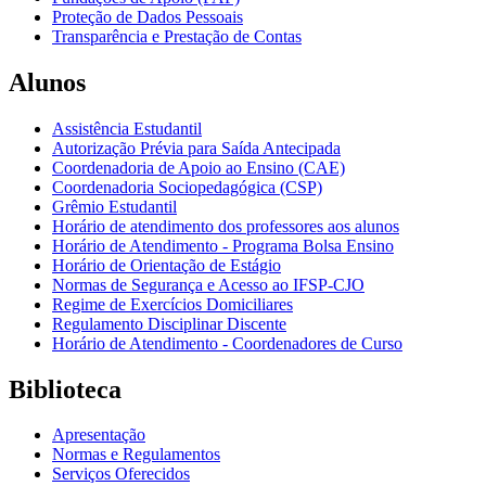
Proteção de Dados Pessoais
Transparência e Prestação de Contas
Alunos
Assistência Estudantil
Autorização Prévia para Saída Antecipada
Coordenadoria de Apoio ao Ensino (CAE)
Coordenadoria Sociopedagógica (CSP)
Grêmio Estudantil
Horário de atendimento dos professores aos alunos
Horário de Atendimento - Programa Bolsa Ensino
Horário de Orientação de Estágio
Normas de Segurança e Acesso ao IFSP-CJO
Regime de Exercícios Domiciliares
Regulamento Disciplinar Discente
Horário de Atendimento - Coordenadores de Curso
Biblioteca
Apresentação
Normas e Regulamentos
Serviços Oferecidos