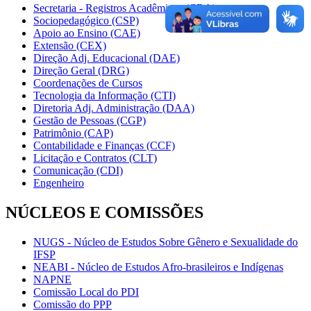
Secretaria - Registros Acadêmicos (CRA)
Sociopedagógico (CSP)
Apoio ao Ensino (CAE)
Extensão (CEX)
Direção Adj. Educacional (DAE)
Direção Geral (DRG)
Coordenações de Cursos
Tecnologia da Informação (CTI)
Diretoria Adj. Administração (DAA)
Gestão de Pessoas (CGP)
Patrimônio (CAP)
Contabilidade e Finanças (CCF)
Licitação e Contratos (CLT)
Comunicação (CDI)
Engenheiro
NÚCLEOS E COMISSÕES
NUGS - Núcleo de Estudos Sobre Gênero e Sexualidade do
IFSP
NEABI - Núcleo de Estudos Afro-brasileiros e Indígenas
NAPNE
Comissão Local do PDI
Comissão do PPP