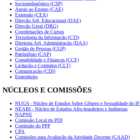
Sociopedagógico (CSP)
Apoio ao Ensino (CAE)
Extensão (CEX)
Direção Adj. Educacional (DAE)
Direção Geral (DRG)
Coordenações de Cursos
Tecnologia da Informação (CTI)
Diretoria Adj. Administração (DAA)
Gestão de Pessoas (CGP)
Patrimônio (CAP)
Contabilidade e Finanças (CCF)
Licitação e Contratos (CLT)
Comunicação (CDI)
Engenheiro
NÚCLEOS E COMISSÕES
NUGS - Núcleo de Estudos Sobre Gênero e Sexualidade do I
NEABI - Núcleo de Estudos Afro-brasileiros e Indígenas
NAPNE
Comissão Local do PDI
Comissão do PPP
CPA
Comissões para Avaliação da Atividade Docente (CAAD)