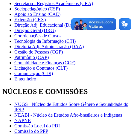
Secretaria - Registros Acadêmicos (CRA)
Sociopedagógico (CSP)
Apoio ao Ensino (CAE)
Extensão (CEX)
Direção Adj. Educacional (DAE)
Direção Geral (DRG)
Coordenações de Cursos
Tecnologia da Informação (CTI)
Diretoria Adj. Administração (DAA)
Gestão de Pessoas (CGP)
Patrimônio (CAP)
Contabilidade e Finanças (CCF)
Licitação e Contratos (CLT)
Comunicação (CDI)
Engenheiro
NÚCLEOS E COMISSÕES
NUGS - Núcleo de Estudos Sobre Gênero e Sexualidade do
IFSP
NEABI - Núcleo de Estudos Afro-brasileiros e Indígenas
NAPNE
Comissão Local do PDI
Comissão do PPP