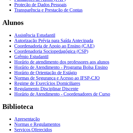
Proteção de Dados Pessoais
Transparência e Prestação de Contas
Alunos
Assistência Estudantil
Autorização Prévia para Saída Antecipada
Coordenadoria de Apoio ao Ensino (CAE)
Coordenadoria Sociopedagógica (CSP)
Grêmio Estudantil
Horário de atendimento dos professores aos alunos
Horário de Atendimento - Programa Bolsa Ensino
Horário de Orientação de Estágio
Normas de Segurança e Acesso ao IFSP-CJO
Regime de Exercícios Domiciliares
Regulamento Disciplinar Discente
Horário de Atendimento - Coordenadores de Curso
Biblioteca
Apresentação
Normas e Regulamentos
Serviços Oferecidos