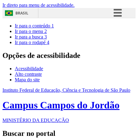
Ir direto para menu de acessibilidade.
BRASIL
Simplifique!
Ir para o conteúdo
1
Ir para o menu
2
Comunica BR
Ir para a busca
3
Ir para o rodapé
4
Participe
Acesso à informação
Opções de acessibilidade
Legislação
Acessibilidade
Canais
Alto contraste
Mapa do site
Instituto Federal de Educação, Ciência e Tecnologia de São Paulo
Campus Campos do Jordão
MINISTÉRIO DA EDUCAÇÃO
Buscar no portal