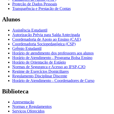
Proteção de Dados Pessoais
Transparência e Prestação de Contas
Alunos
Assistência Estudantil
Autorização Prévia para Saída Antecipada
Coordenadoria de Apoio ao Ensino (CAE)
Coordenadoria Sociopedagógica (CSP)
Grêmio Estudantil
Horário de atendimento dos professores aos alunos
Horário de Atendimento - Programa Bolsa Ensino
Horário de Orientação de Estágio
Normas de Segurança e Acesso ao IFSP-CJO
Regime de Exercícios Domiciliares
Regulamento Disciplinar Discente
Horário de Atendimento - Coordenadores de Curso
Biblioteca
Apresentação
Normas e Regulamentos
Serviços Oferecidos