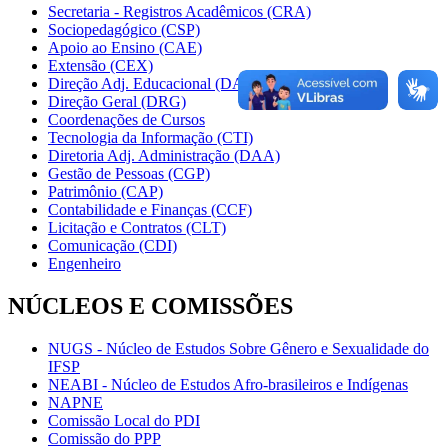
Secretaria - Registros Acadêmicos (CRA)
Sociopedagógico (CSP)
Apoio ao Ensino (CAE)
Extensão (CEX)
Direção Adj. Educacional (DAE)
Direção Geral (DRG)
Coordenações de Cursos
Tecnologia da Informação (CTI)
Diretoria Adj. Administração (DAA)
Gestão de Pessoas (CGP)
Patrimônio (CAP)
Contabilidade e Finanças (CCF)
Licitação e Contratos (CLT)
Comunicação (CDI)
Engenheiro
NÚCLEOS E COMISSÕES
NUGS - Núcleo de Estudos Sobre Gênero e Sexualidade do
IFSP
NEABI - Núcleo de Estudos Afro-brasileiros e Indígenas
NAPNE
Comissão Local do PDI
Comissão do PPP