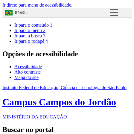
Ir direto para menu de acessibilidade.
BRASIL
Simplifique!
Ir para o conteúdo
1
Ir para o menu
2
Comunica BR
Ir para a busca
3
Ir para o rodapé
4
Participe
Acesso à informação
Opções de acessibilidade
Legislação
Acessibilidade
Canais
Alto contraste
Mapa do site
Instituto Federal de Educação, Ciência e Tecnologia de São Paulo
Campus Campos do Jordão
MINISTÉRIO DA EDUCAÇÃO
Buscar no portal