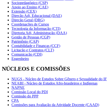
Sociopedagógico (CSP)
Apoio ao Ensino (CAE)
Extensão (CEX)
Direção Adj. Educacional (DAE)
Direção Geral (DRG)
Coordenações de Cursos
Tecnologia da Informação (CTI)
Diretoria Adj. Administração (DAA)
Gestão de Pessoas (CGP)
Patrimônio (CAP)
Contabilidade e Finanças (CCF)
Licitação e Contratos (CLT)
Comunicação (CDI)
Engenheiro
NÚCLEOS E COMISSÕES
NUGS - Núcleo de Estudos Sobre Gênero e Sexualidade do I
NEABI - Núcleo de Estudos Afro-brasileiros e Indígenas
NAPNE
Comissão Local do PDI
Comissão do PPP
CPA
Comissões para Avaliação da Atividade Docente (CAAD)