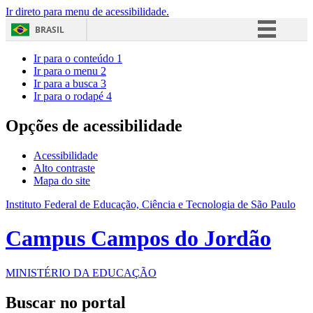
Ir direto para menu de acessibilidade.
BRASIL
Simplifique!
Ir para o conteúdo
1
Ir para o menu
2
Comunica BR
Ir para a busca
3
Ir para o rodapé
4
Participe
Acesso à informação
Opções de acessibilidade
Legislação
Acessibilidade
Canais
Alto contraste
Mapa do site
Instituto Federal de Educação, Ciência e Tecnologia de São Paulo
Campus Campos do Jordão
MINISTÉRIO DA EDUCAÇÃO
Buscar no portal