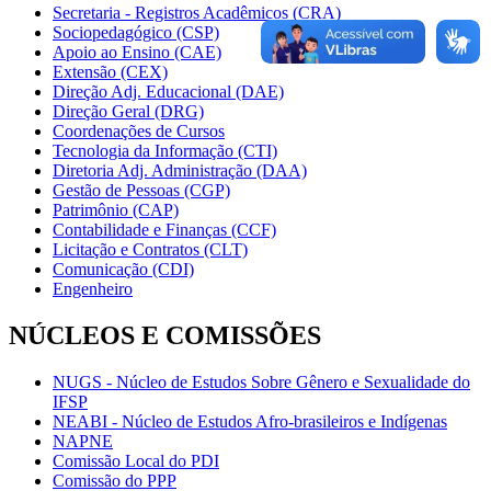
Secretaria - Registros Acadêmicos (CRA)
Sociopedagógico (CSP)
Apoio ao Ensino (CAE)
Extensão (CEX)
Direção Adj. Educacional (DAE)
Direção Geral (DRG)
Coordenações de Cursos
Tecnologia da Informação (CTI)
Diretoria Adj. Administração (DAA)
Gestão de Pessoas (CGP)
Patrimônio (CAP)
Contabilidade e Finanças (CCF)
Licitação e Contratos (CLT)
Comunicação (CDI)
Engenheiro
NÚCLEOS E COMISSÕES
NUGS - Núcleo de Estudos Sobre Gênero e Sexualidade do
IFSP
NEABI - Núcleo de Estudos Afro-brasileiros e Indígenas
NAPNE
Comissão Local do PDI
Comissão do PPP