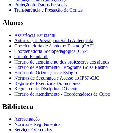
Proteção de Dados Pessoais
Transparência e Prestação de Contas
Alunos
Assistência Estudantil
Autorização Prévia para Saída Antecipada
Coordenadoria de Apoio ao Ensino (CAE)
Coordenadoria Sociopedagógica (CSP)
Grêmio Estudantil
Horário de atendimento dos professores aos alunos
Horário de Atendimento - Programa Bolsa Ensino
Horário de Orientação de Estágio
Normas de Segurança e Acesso ao IFSP-CJO
Regime de Exercícios Domiciliares
Regulamento Disciplinar Discente
Horário de Atendimento - Coordenadores de Curso
Biblioteca
Apresentação
Normas e Regulamentos
Serviços Oferecidos