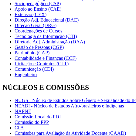
Sociopedagógico (CSP)
Apoio ao Ensino (CAE)
Extensão (CEX)
Direção Adj. Educacional (DAE)
Direção Geral (DRG)
Coordenações de Cursos
Tecnologia da Informação (CTI)
Diretoria Adj. Administração (DAA)
Gestão de Pessoas (CGP)
Patrimônio (CAP)
Contabilidade e Finanças (CCF)
Licitação e Contratos (CLT)
Comunicação (CDI)
Engenheiro
NÚCLEOS E COMISSÕES
NUGS - Núcleo de Estudos Sobre Gênero e Sexualidade do I
NEABI - Núcleo de Estudos Afro-brasileiros e Indígenas
NAPNE
Comissão Local do PDI
Comissão do PPP
CPA
Comissões para Avaliação da Atividade Docente (CAAD)