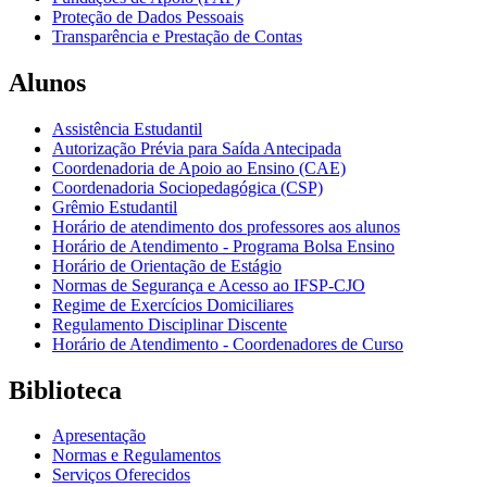
Proteção de Dados Pessoais
Transparência e Prestação de Contas
Alunos
Assistência Estudantil
Autorização Prévia para Saída Antecipada
Coordenadoria de Apoio ao Ensino (CAE)
Coordenadoria Sociopedagógica (CSP)
Grêmio Estudantil
Horário de atendimento dos professores aos alunos
Horário de Atendimento - Programa Bolsa Ensino
Horário de Orientação de Estágio
Normas de Segurança e Acesso ao IFSP-CJO
Regime de Exercícios Domiciliares
Regulamento Disciplinar Discente
Horário de Atendimento - Coordenadores de Curso
Biblioteca
Apresentação
Normas e Regulamentos
Serviços Oferecidos