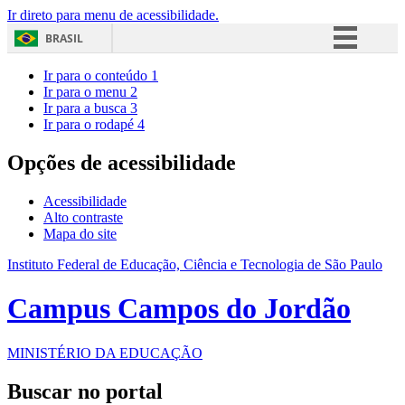
Ir direto para menu de acessibilidade.
BRASIL
Simplifique!
Ir para o conteúdo
1
Ir para o menu
2
Comunica BR
Ir para a busca
3
Ir para o rodapé
4
Participe
Acesso à informação
Opções de acessibilidade
Legislação
Acessibilidade
Canais
Alto contraste
Mapa do site
Instituto Federal de Educação, Ciência e Tecnologia de São Paulo
Campus Campos do Jordão
MINISTÉRIO DA EDUCAÇÃO
Buscar no portal