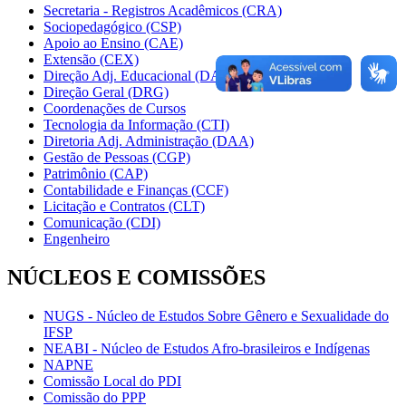
Secretaria - Registros Acadêmicos (CRA)
Sociopedagógico (CSP)
Apoio ao Ensino (CAE)
Extensão (CEX)
Direção Adj. Educacional (DAE)
Direção Geral (DRG)
Coordenações de Cursos
Tecnologia da Informação (CTI)
Diretoria Adj. Administração (DAA)
Gestão de Pessoas (CGP)
Patrimônio (CAP)
Contabilidade e Finanças (CCF)
Licitação e Contratos (CLT)
Comunicação (CDI)
Engenheiro
NÚCLEOS E COMISSÕES
NUGS - Núcleo de Estudos Sobre Gênero e Sexualidade do
IFSP
NEABI - Núcleo de Estudos Afro-brasileiros e Indígenas
NAPNE
Comissão Local do PDI
Comissão do PPP