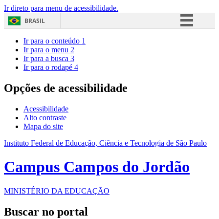
Ir direto para menu de acessibilidade.
BRASIL
Simplifique!
Ir para o conteúdo
1
Ir para o menu
2
Comunica BR
Ir para a busca
3
Ir para o rodapé
4
Participe
Acesso à informação
Opções de acessibilidade
Legislação
Acessibilidade
Canais
Alto contraste
Mapa do site
Instituto Federal de Educação, Ciência e Tecnologia de São Paulo
Campus Campos do Jordão
MINISTÉRIO DA EDUCAÇÃO
Buscar no portal