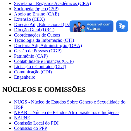
Secretaria - Registros Acadêmicos (CRA)
Sociopedagógico (CSP)
Apoio ao Ensino (CAE)
Extensão (CEX)
Direção Adj. Educacional (DAE)
Direção Geral (DRG)
Coordenações de Cursos
Tecnologia da Informação (CTI)
Diretoria Adj. Administração (DAA)
Gestão de Pessoas (CGP)
Patrimônio (CAP)
Contabilidade e Finanças (CCF)
Licitação e Contratos (CLT)
Comunicação (CDI)
Engenheiro
NÚCLEOS E COMISSÕES
NUGS - Núcleo de Estudos Sobre Gênero e Sexualidade do
IFSP
NEABI - Núcleo de Estudos Afro-brasileiros e Indígenas
NAPNE
Comissão Local do PDI
Comissão do PPP