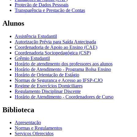
Proteção de Dados Pessoais
Transparência e Prestação de Contas
Alunos
Assistência Estudantil
Autorização Prévia para Saída Antecipada
Coordenadoria de Apoio ao Ensino (CAE)
Coordenadoria Sociopedagógica (CSP)
Grêmio Estudantil
Horário de atendimento dos professores aos alunos
Horário de Atendimento - Programa Bolsa Ensino
Horário de Orientação de Estágio
Normas de Segurança e Acesso ao IFSP-CJO
Regime de Exercícios Domiciliares
Regulamento Disciplinar Discente
Horário de Atendimento - Coordenadores de Curso
Biblioteca
Apresentação
Normas e Regulamentos
Serviços Oferecidos