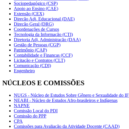
Sociopedagógico (CSP)
Apoio ao Ensino (CAE)
Extensão (CEX)
Direção Adj. Educacional (DAE)
Direção Geral (DRG)
Coordenações de Cursos
Tecnologia da Informação (CTI)
Diretoria Adj. Administração (DAA)
Gestão de Pessoas (CGP)
Patrimônio (CAP)
Contabilidade e Finanças (CCF)
Licitação e Contratos (CLT)
Comunicação (CDI)
Engenheiro
NÚCLEOS E COMISSÕES
NUGS - Núcleo de Estudos Sobre Gênero e Sexualidade do I
NEABI - Núcleo de Estudos Afro-brasileiros e Indígenas
NAPNE
Comissão Local do PDI
Comissão do PPP
CPA
Comissões para Avaliação da Atividade Docente (CAAD)