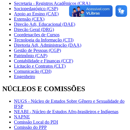
Secretaria - Registros Acadêmicos (CRA)
Sociopedagógico (CSP)
Apoio ao Ensino (CAE)
Extensão (CEX)
Direção Adj. Educacional (DAE)
Direção Geral (DRG)
Coordenações de Cursos
Tecnologia da Informação (CTI)
Diretoria Adj. Administração (DAA)
Gestão de Pessoas (CGP)
Patrimônio (CAP)
Contabilidade e Finanças (CCF)
Licitação e Contratos (CLT)
Comunicação (CDI)
Engenheiro
NÚCLEOS E COMISSÕES
NUGS - Núcleo de Estudos Sobre Gênero e Sexualidade do
IFSP
NEABI - Núcleo de Estudos Afro-brasileiros e Indígenas
NAPNE
Comissão Local do PDI
Comissão do PPP