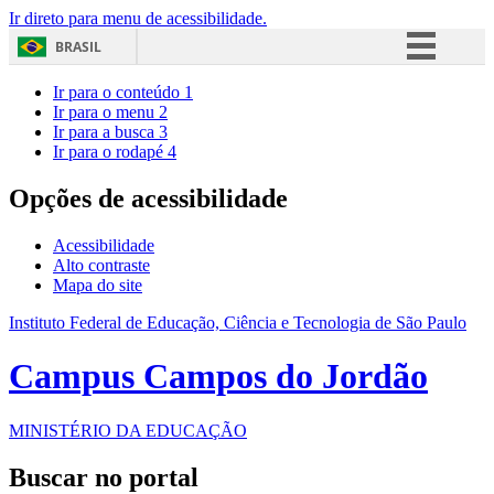
Ir direto para menu de acessibilidade.
BRASIL
Simplifique!
Ir para o conteúdo
1
Ir para o menu
2
Comunica BR
Ir para a busca
3
Ir para o rodapé
4
Participe
Acesso à informação
Opções de acessibilidade
Legislação
Acessibilidade
Canais
Alto contraste
Mapa do site
Instituto Federal de Educação, Ciência e Tecnologia de São Paulo
Campus Campos do Jordão
MINISTÉRIO DA EDUCAÇÃO
Buscar no portal