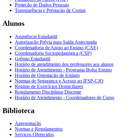
Proteção de Dados Pessoais
Transparência e Prestação de Contas
Alunos
Assistência Estudantil
Autorização Prévia para Saída Antecipada
Coordenadoria de Apoio ao Ensino (CAE)
Coordenadoria Sociopedagógica (CSP)
Grêmio Estudantil
Horário de atendimento dos professores aos alunos
Horário de Atendimento - Programa Bolsa Ensino
Horário de Orientação de Estágio
Normas de Segurança e Acesso ao IFSP-CJO
Regime de Exercícios Domiciliares
Regulamento Disciplinar Discente
Horário de Atendimento - Coordenadores de Curso
Biblioteca
Apresentação
Normas e Regulamentos
Serviços Oferecidos