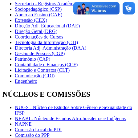
Secretaria - Registros Acadêmicos (CRA)
Sociopedagógico (CSP)
Apoio ao Ensino (CAE)
Extensão (CEX)
Direção Adj. Educacional (DAE)
Direção Geral (DRG)
Coordenações de Cursos
Tecnologia da Informação (CTI)
Diretoria Adj. Administração (DAA)
Gestão de Pessoas (CGP)
Patrimônio (CAP)
Contabilidade e Finanças (CCF)
Licitação e Contratos (CLT)
Comunicação (CDI)
Engenheiro
NÚCLEOS E COMISSÕES
NUGS - Núcleo de Estudos Sobre Gênero e Sexualidade do
IFSP
NEABI - Núcleo de Estudos Afro-brasileiros e Indígenas
NAPNE
Comissão Local do PDI
Comissão do PPP