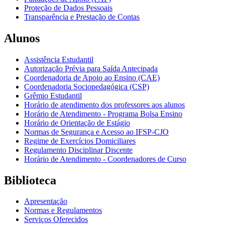
Proteção de Dados Pessoais
Transparência e Prestação de Contas
Alunos
Assistência Estudantil
Autorização Prévia para Saída Antecipada
Coordenadoria de Apoio ao Ensino (CAE)
Coordenadoria Sociopedagógica (CSP)
Grêmio Estudantil
Horário de atendimento dos professores aos alunos
Horário de Atendimento - Programa Bolsa Ensino
Horário de Orientação de Estágio
Normas de Segurança e Acesso ao IFSP-CJO
Regime de Exercícios Domiciliares
Regulamento Disciplinar Discente
Horário de Atendimento - Coordenadores de Curso
Biblioteca
Apresentação
Normas e Regulamentos
Serviços Oferecidos