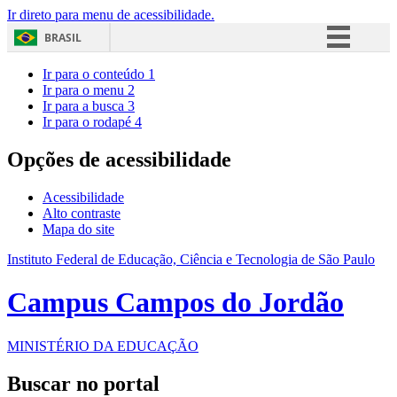
Ir direto para menu de acessibilidade.
BRASIL
Simplifique!
Ir para o conteúdo
1
Ir para o menu
2
Comunica BR
Ir para a busca
3
Ir para o rodapé
4
Participe
Acesso à informação
Opções de acessibilidade
Legislação
Acessibilidade
Canais
Alto contraste
Mapa do site
Instituto Federal de Educação, Ciência e Tecnologia de São Paulo
Campus Campos do Jordão
MINISTÉRIO DA EDUCAÇÃO
Buscar no portal