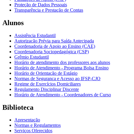
Proteção de Dados Pessoais
Transparência e Prestação de Contas
Alunos
Assistência Estudantil
Autorização Prévia para Saída Antecipada
Coordenadoria de Apoio ao Ensino (CAE)
Coordenadoria Sociopedagógica (CSP)
Grêmio Estudantil
Horário de atendimento dos professores aos alunos
Horário de Atendimento - Programa Bolsa Ensino
Horário de Orientação de Estágio
Normas de Segurança e Acesso ao IFSP-CJO
Regime de Exercícios Domiciliares
Regulamento Disciplinar Discente
Horário de Atendimento - Coordenadores de Curso
Biblioteca
Apresentação
Normas e Regulamentos
Serviços Oferecidos