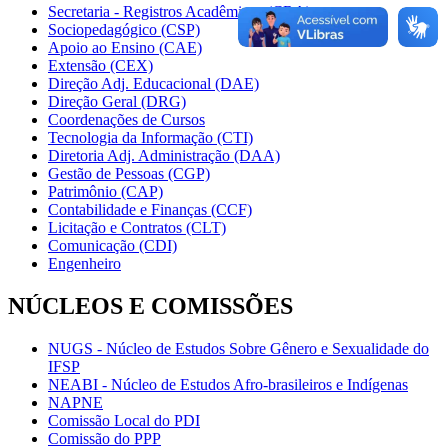
Secretaria - Registros Acadêmicos (CRA)
Sociopedagógico (CSP)
Apoio ao Ensino (CAE)
Extensão (CEX)
Direção Adj. Educacional (DAE)
Direção Geral (DRG)
Coordenações de Cursos
Tecnologia da Informação (CTI)
Diretoria Adj. Administração (DAA)
Gestão de Pessoas (CGP)
Patrimônio (CAP)
Contabilidade e Finanças (CCF)
Licitação e Contratos (CLT)
Comunicação (CDI)
Engenheiro
NÚCLEOS E COMISSÕES
NUGS - Núcleo de Estudos Sobre Gênero e Sexualidade do
IFSP
NEABI - Núcleo de Estudos Afro-brasileiros e Indígenas
NAPNE
Comissão Local do PDI
Comissão do PPP