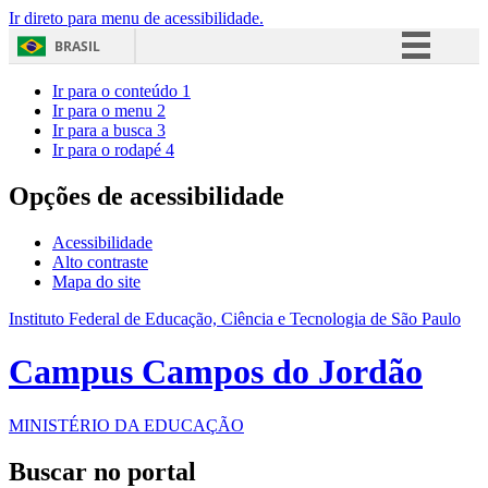
Ir direto para menu de acessibilidade.
BRASIL
Simplifique!
Ir para o conteúdo
1
Ir para o menu
2
Comunica BR
Ir para a busca
3
Ir para o rodapé
4
Participe
Acesso à informação
Opções de acessibilidade
Legislação
Acessibilidade
Canais
Alto contraste
Mapa do site
Instituto Federal de Educação, Ciência e Tecnologia de São Paulo
Campus Campos do Jordão
MINISTÉRIO DA EDUCAÇÃO
Buscar no portal