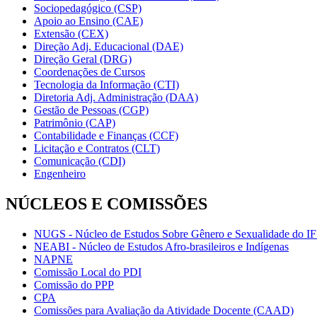
Sociopedagógico (CSP)
Apoio ao Ensino (CAE)
Extensão (CEX)
Direção Adj. Educacional (DAE)
Direção Geral (DRG)
Coordenações de Cursos
Tecnologia da Informação (CTI)
Diretoria Adj. Administração (DAA)
Gestão de Pessoas (CGP)
Patrimônio (CAP)
Contabilidade e Finanças (CCF)
Licitação e Contratos (CLT)
Comunicação (CDI)
Engenheiro
NÚCLEOS E COMISSÕES
NUGS - Núcleo de Estudos Sobre Gênero e Sexualidade do I
NEABI - Núcleo de Estudos Afro-brasileiros e Indígenas
NAPNE
Comissão Local do PDI
Comissão do PPP
CPA
Comissões para Avaliação da Atividade Docente (CAAD)