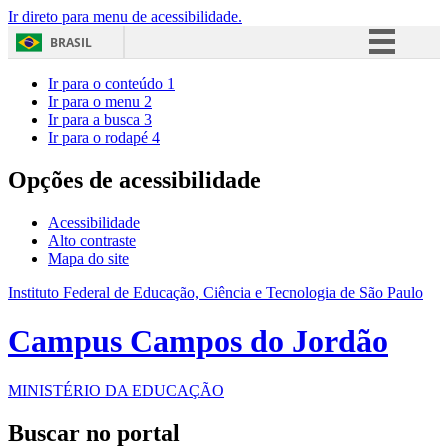
Ir direto para menu de acessibilidade.
BRASIL
Simplifique!
Ir para o conteúdo
1
Ir para o menu
2
Comunica BR
Ir para a busca
3
Ir para o rodapé
4
Participe
Acesso à informação
Opções de acessibilidade
Legislação
Acessibilidade
Canais
Alto contraste
Mapa do site
Instituto Federal de Educação, Ciência e Tecnologia de São Paulo
Campus Campos do Jordão
MINISTÉRIO DA EDUCAÇÃO
Buscar no portal