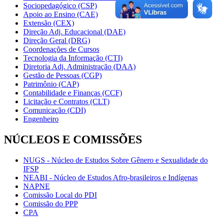
Sociopedagógico (CSP)
Apoio ao Ensino (CAE)
Extensão (CEX)
Direção Adj. Educacional (DAE)
Direção Geral (DRG)
Coordenações de Cursos
Tecnologia da Informação (CTI)
Diretoria Adj. Administração (DAA)
Gestão de Pessoas (CGP)
Patrimônio (CAP)
Contabilidade e Finanças (CCF)
Licitação e Contratos (CLT)
Comunicação (CDI)
Engenheiro
NÚCLEOS E COMISSÕES
NUGS - Núcleo de Estudos Sobre Gênero e Sexualidade do
IFSP
NEABI - Núcleo de Estudos Afro-brasileiros e Indígenas
NAPNE
Comissão Local do PDI
Comissão do PPP
CPA