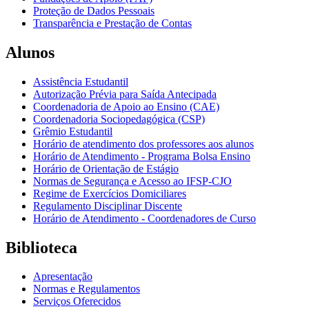
Proteção de Dados Pessoais
Transparência e Prestação de Contas
Alunos
Assistência Estudantil
Autorização Prévia para Saída Antecipada
Coordenadoria de Apoio ao Ensino (CAE)
Coordenadoria Sociopedagógica (CSP)
Grêmio Estudantil
Horário de atendimento dos professores aos alunos
Horário de Atendimento - Programa Bolsa Ensino
Horário de Orientação de Estágio
Normas de Segurança e Acesso ao IFSP-CJO
Regime de Exercícios Domiciliares
Regulamento Disciplinar Discente
Horário de Atendimento - Coordenadores de Curso
Biblioteca
Apresentação
Normas e Regulamentos
Serviços Oferecidos