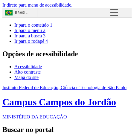
Ir direto para menu de acessibilidade.
BRASIL
Simplifique!
Ir para o conteúdo
1
Ir para o menu
2
Comunica BR
Ir para a busca
3
Ir para o rodapé
4
Participe
Acesso à informação
Opções de acessibilidade
Legislação
Acessibilidade
Canais
Alto contraste
Mapa do site
Instituto Federal de Educação, Ciência e Tecnologia de São Paulo
Campus Campos do Jordão
MINISTÉRIO DA EDUCAÇÃO
Buscar no portal