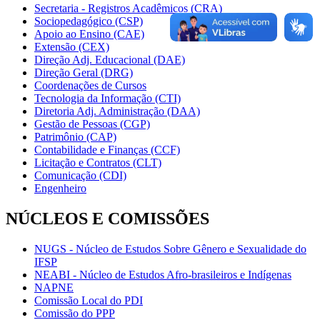
Secretaria - Registros Acadêmicos (CRA)
Sociopedagógico (CSP)
Apoio ao Ensino (CAE)
Extensão (CEX)
Direção Adj. Educacional (DAE)
Direção Geral (DRG)
Coordenações de Cursos
Tecnologia da Informação (CTI)
Diretoria Adj. Administração (DAA)
Gestão de Pessoas (CGP)
Patrimônio (CAP)
Contabilidade e Finanças (CCF)
Licitação e Contratos (CLT)
Comunicação (CDI)
Engenheiro
NÚCLEOS E COMISSÕES
NUGS - Núcleo de Estudos Sobre Gênero e Sexualidade do
IFSP
NEABI - Núcleo de Estudos Afro-brasileiros e Indígenas
NAPNE
Comissão Local do PDI
Comissão do PPP