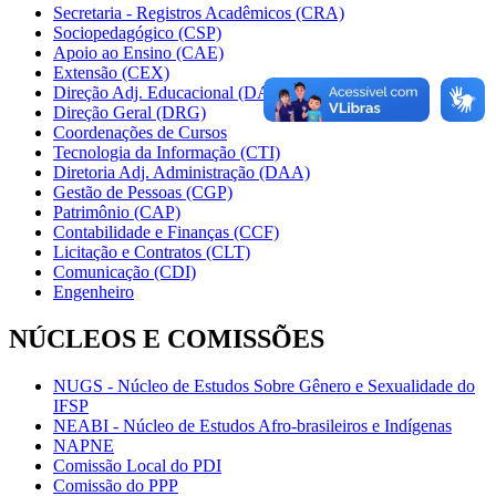
Secretaria - Registros Acadêmicos (CRA)
Sociopedagógico (CSP)
Apoio ao Ensino (CAE)
Extensão (CEX)
Direção Adj. Educacional (DAE)
Direção Geral (DRG)
Coordenações de Cursos
Tecnologia da Informação (CTI)
Diretoria Adj. Administração (DAA)
Gestão de Pessoas (CGP)
Patrimônio (CAP)
Contabilidade e Finanças (CCF)
Licitação e Contratos (CLT)
Comunicação (CDI)
Engenheiro
NÚCLEOS E COMISSÕES
NUGS - Núcleo de Estudos Sobre Gênero e Sexualidade do
IFSP
NEABI - Núcleo de Estudos Afro-brasileiros e Indígenas
NAPNE
Comissão Local do PDI
Comissão do PPP