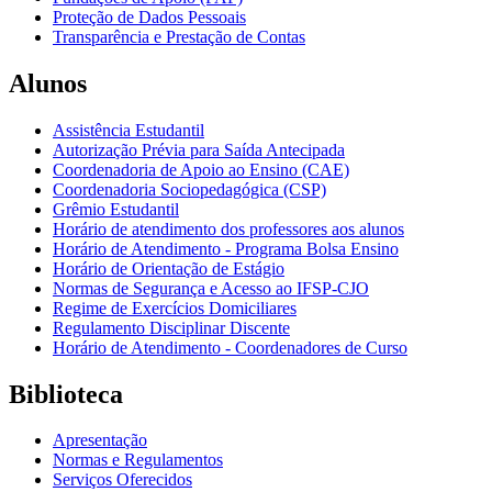
Proteção de Dados Pessoais
Transparência e Prestação de Contas
Alunos
Assistência Estudantil
Autorização Prévia para Saída Antecipada
Coordenadoria de Apoio ao Ensino (CAE)
Coordenadoria Sociopedagógica (CSP)
Grêmio Estudantil
Horário de atendimento dos professores aos alunos
Horário de Atendimento - Programa Bolsa Ensino
Horário de Orientação de Estágio
Normas de Segurança e Acesso ao IFSP-CJO
Regime de Exercícios Domiciliares
Regulamento Disciplinar Discente
Horário de Atendimento - Coordenadores de Curso
Biblioteca
Apresentação
Normas e Regulamentos
Serviços Oferecidos