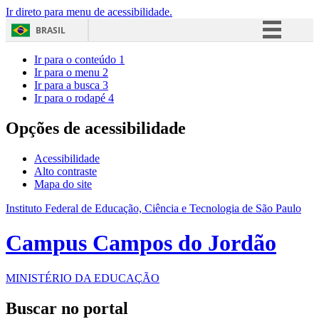
Ir direto para menu de acessibilidade.
BRASIL
Simplifique!
Ir para o conteúdo
1
Ir para o menu
2
Comunica BR
Ir para a busca
3
Ir para o rodapé
4
Participe
Acesso à informação
Opções de acessibilidade
Legislação
Acessibilidade
Canais
Alto contraste
Mapa do site
Instituto Federal de Educação, Ciência e Tecnologia de São Paulo
Campus Campos do Jordão
MINISTÉRIO DA EDUCAÇÃO
Buscar no portal