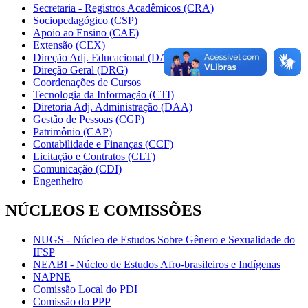
Secretaria - Registros Acadêmicos (CRA)
Sociopedagógico (CSP)
Apoio ao Ensino (CAE)
Extensão (CEX)
Direção Adj. Educacional (DAE)
Direção Geral (DRG)
Coordenações de Cursos
Tecnologia da Informação (CTI)
Diretoria Adj. Administração (DAA)
Gestão de Pessoas (CGP)
Patrimônio (CAP)
Contabilidade e Finanças (CCF)
Licitação e Contratos (CLT)
Comunicação (CDI)
Engenheiro
NÚCLEOS E COMISSÕES
NUGS - Núcleo de Estudos Sobre Gênero e Sexualidade do
IFSP
NEABI - Núcleo de Estudos Afro-brasileiros e Indígenas
NAPNE
Comissão Local do PDI
Comissão do PPP