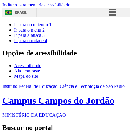
Ir direto para menu de acessibilidade.
BRASIL
Simplifique!
Ir para o conteúdo
1
Ir para o menu
2
Comunica BR
Ir para a busca
3
Ir para o rodapé
4
Participe
Acesso à informação
Opções de acessibilidade
Legislação
Acessibilidade
Canais
Alto contraste
Mapa do site
Instituto Federal de Educação, Ciência e Tecnologia de São Paulo
Campus Campos do Jordão
MINISTÉRIO DA EDUCAÇÃO
Buscar no portal