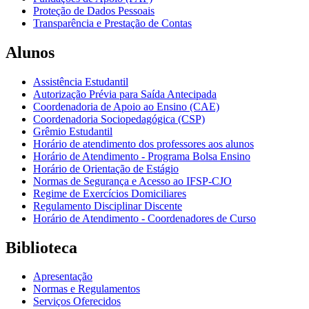
Proteção de Dados Pessoais
Transparência e Prestação de Contas
Alunos
Assistência Estudantil
Autorização Prévia para Saída Antecipada
Coordenadoria de Apoio ao Ensino (CAE)
Coordenadoria Sociopedagógica (CSP)
Grêmio Estudantil
Horário de atendimento dos professores aos alunos
Horário de Atendimento - Programa Bolsa Ensino
Horário de Orientação de Estágio
Normas de Segurança e Acesso ao IFSP-CJO
Regime de Exercícios Domiciliares
Regulamento Disciplinar Discente
Horário de Atendimento - Coordenadores de Curso
Biblioteca
Apresentação
Normas e Regulamentos
Serviços Oferecidos