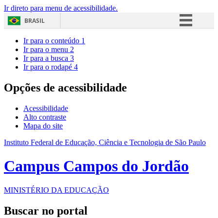
Ir direto para menu de acessibilidade.
BRASIL
Simplifique!
Ir para o conteúdo
1
Ir para o menu
2
Comunica BR
Ir para a busca
3
Ir para o rodapé
4
Participe
Acesso à informação
Opções de acessibilidade
Legislação
Acessibilidade
Canais
Alto contraste
Mapa do site
Instituto Federal de Educação, Ciência e Tecnologia de São Paulo
Campus Campos do Jordão
MINISTÉRIO DA EDUCAÇÃO
Buscar no portal