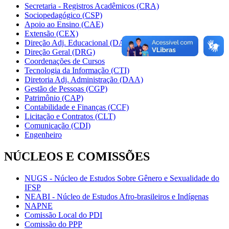
Secretaria - Registros Acadêmicos (CRA)
Sociopedagógico (CSP)
Apoio ao Ensino (CAE)
Extensão (CEX)
Direção Adj. Educacional (DAE)
Direção Geral (DRG)
Coordenações de Cursos
Tecnologia da Informação (CTI)
Diretoria Adj. Administração (DAA)
Gestão de Pessoas (CGP)
Patrimônio (CAP)
Contabilidade e Finanças (CCF)
Licitação e Contratos (CLT)
Comunicação (CDI)
Engenheiro
NÚCLEOS E COMISSÕES
NUGS - Núcleo de Estudos Sobre Gênero e Sexualidade do
IFSP
NEABI - Núcleo de Estudos Afro-brasileiros e Indígenas
NAPNE
Comissão Local do PDI
Comissão do PPP