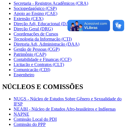
Secretaria - Registros Acadêmicos (CRA)
Sociopedagógico (CSP)
Apoio ao Ensino (CAE)
Extensão (CEX)
Direção Adj. Educacional (DAE)
Direção Geral (DRG)
Coordenações de Cursos
Tecnologia da Informação (CTI)
Diretoria Adj. Administração (DAA)
Gestão de Pessoas (CGP)
Patrimônio (CAP)
Contabilidade e Finanças (CCF)
Licitação e Contratos (CLT)
Comunicação (CDI)
Engenheiro
NÚCLEOS E COMISSÕES
NUGS - Núcleo de Estudos Sobre Gênero e Sexualidade do
IFSP
NEABI - Núcleo de Estudos Afro-brasileiros e Indígenas
NAPNE
Comissão Local do PDI
Comissão do PPP