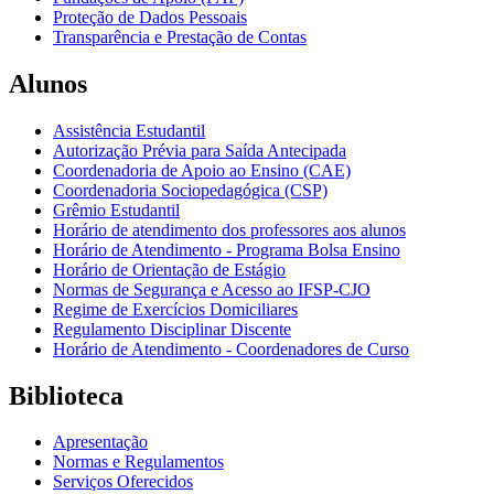
Proteção de Dados Pessoais
Transparência e Prestação de Contas
Alunos
Assistência Estudantil
Autorização Prévia para Saída Antecipada
Coordenadoria de Apoio ao Ensino (CAE)
Coordenadoria Sociopedagógica (CSP)
Grêmio Estudantil
Horário de atendimento dos professores aos alunos
Horário de Atendimento - Programa Bolsa Ensino
Horário de Orientação de Estágio
Normas de Segurança e Acesso ao IFSP-CJO
Regime de Exercícios Domiciliares
Regulamento Disciplinar Discente
Horário de Atendimento - Coordenadores de Curso
Biblioteca
Apresentação
Normas e Regulamentos
Serviços Oferecidos