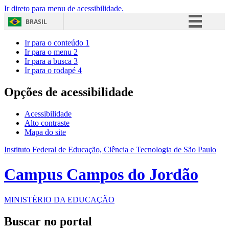
Ir direto para menu de acessibilidade.
BRASIL
Simplifique!
Ir para o conteúdo
1
Ir para o menu
2
Comunica BR
Ir para a busca
3
Ir para o rodapé
4
Participe
Acesso à informação
Opções de acessibilidade
Legislação
Acessibilidade
Canais
Alto contraste
Mapa do site
Instituto Federal de Educação, Ciência e Tecnologia de São Paulo
Campus Campos do Jordão
MINISTÉRIO DA EDUCAÇÃO
Buscar no portal