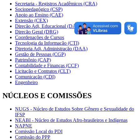
Secretaria - Registros Acadêmicos (CRA)
Sociopedagógico (CSP)
Apoio ao Ensino (CAE)
Extensão (CEX)
Direção Adj. Educacional (DAE)
Direção Geral (DRG)
Coordenações de Cursos
Tecnologia da Informação (CTI)
Diretoria Adj. Administração (DAA)
Gestão de Pessoas (CGP)
Patrimônio (CAP)
Contabilidade e Finanças (CCF)
Licitação e Contratos (CLT)
Comunicação (CDI)
Engenheiro
NÚCLEOS E COMISSÕES
NUGS - Núcleo de Estudos Sobre Gênero e Sexualidade do
IFSP
NEABI - Núcleo de Estudos Afro-brasileiros e Indígenas
NAPNE
Comissão Local do PDI
Comissão do PPP