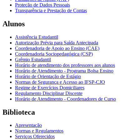
Proteção de Dados Pessoais
Transparência e Prestação de Contas
Alunos
Assistência Estudantil
Autorização Prévia para Saída Antecipada
Coordenadoria de Apoio ao Ensino (CAE)
Coordenadoria Sociopedagógica (CSP)
Grêmio Estudantil
Horário de atendimento dos professores aos alunos
Horário de Atendimento - Programa Bolsa Ensino
Horário de Orientação de Estágio
Normas de Segurança e Acesso ao IFSP-CJO
Regime de Exercícios Domiciliares
Regulamento Disciplinar Discente
Horário de Atendimento - Coordenadores de Curso
Biblioteca
Apresentação
Normas e Regulamentos
Serviços Oferecidos