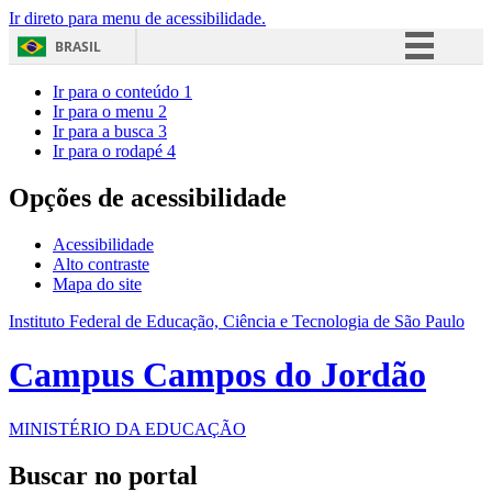
Ir direto para menu de acessibilidade.
BRASIL
Simplifique!
Ir para o conteúdo
1
Ir para o menu
2
Comunica BR
Ir para a busca
3
Ir para o rodapé
4
Participe
Acesso à informação
Opções de acessibilidade
Legislação
Acessibilidade
Canais
Alto contraste
Mapa do site
Instituto Federal de Educação, Ciência e Tecnologia de São Paulo
Campus Campos do Jordão
MINISTÉRIO DA EDUCAÇÃO
Buscar no portal