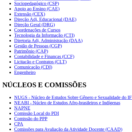
Sociopedagógico (CSP)
Apoio ao Ensino (CAE)
Extensão (CEX)
Direção Adj. Educacional (DAE)
Direção Geral (DRG)
Coordenações de Cursos
Tecnologia da Informação (CTI)
Diretoria Adj. Administração (DAA)
Gestão de Pessoas (CGP)
Patrimônio (CAP)
Contabilidade e Finanças (CCF)
Licitação e Contratos (CLT)
Comunicação (CDI)
Engenheiro
NÚCLEOS E COMISSÕES
NUGS - Núcleo de Estudos Sobre Gênero e Sexualidade do I
NEABI - Núcleo de Estudos Afro-brasileiros e Indígenas
NAPNE
Comissão Local do PDI
Comissão do PPP
CPA
Comissões para Avaliação da Atividade Docente (CAAD)