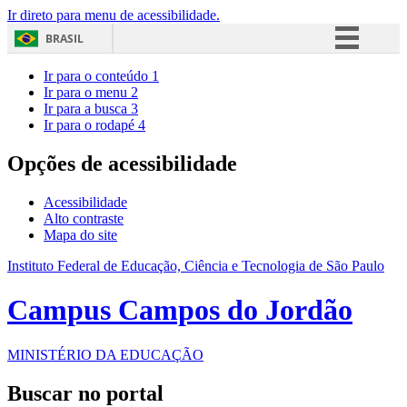
Ir direto para menu de acessibilidade.
BRASIL
Simplifique!
Ir para o conteúdo
1
Ir para o menu
2
Comunica BR
Ir para a busca
3
Ir para o rodapé
4
Participe
Acesso à informação
Opções de acessibilidade
Legislação
Acessibilidade
Canais
Alto contraste
Mapa do site
Instituto Federal de Educação, Ciência e Tecnologia de São Paulo
Campus Campos do Jordão
MINISTÉRIO DA EDUCAÇÃO
Buscar no portal