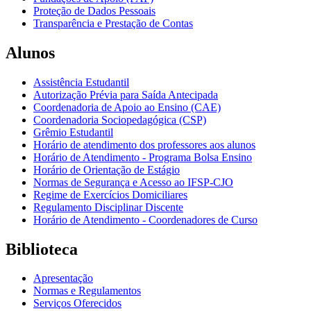
Proteção de Dados Pessoais
Transparência e Prestação de Contas
Alunos
Assistência Estudantil
Autorização Prévia para Saída Antecipada
Coordenadoria de Apoio ao Ensino (CAE)
Coordenadoria Sociopedagógica (CSP)
Grêmio Estudantil
Horário de atendimento dos professores aos alunos
Horário de Atendimento - Programa Bolsa Ensino
Horário de Orientação de Estágio
Normas de Segurança e Acesso ao IFSP-CJO
Regime de Exercícios Domiciliares
Regulamento Disciplinar Discente
Horário de Atendimento - Coordenadores de Curso
Biblioteca
Apresentação
Normas e Regulamentos
Serviços Oferecidos