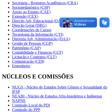
Secretaria - Registros Acadêmicos (CRA)
Sociopedagógico (CSP)
Apoio ao Ensino (CAE)
Extensão (CEX)
Direção Adj. Educacional (DAE)
Direção Geral (DRG)
Coordenações de Cursos
Tecnologia da Informação (CTI)
Diretoria Adj. Administração (DAA)
Gestão de Pessoas (CGP)
Patrimônio (CAP)
Contabilidade e Finanças (CCF)
Licitação e Contratos (CLT)
Comunicação (CDI)
Engenheiro
NÚCLEOS E COMISSÕES
NUGS - Núcleo de Estudos Sobre Gênero e Sexualidade do
IFSP
NEABI - Núcleo de Estudos Afro-brasileiros e Indígenas
NAPNE
Comissão Local do PDI
Comissão do PPP