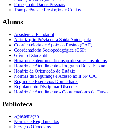
Proteção de Dados Pessoais
Transparência e Prestação de Contas
Alunos
Assistência Estudantil
Autorização Prévia para Saída Antecipada
Coordenadoria de Apoio ao Ensino (CAE)
Coordenadoria Sociopedagógica (CSP)
Grêmio Estudantil
Horário de atendimento dos professores aos alunos
Horário de Atendimento - Programa Bolsa Ensino
Horário de Orientação de Estágio
Normas de Segurança e Acesso ao IFSP-CJO
Regime de Exercícios Domiciliares
Regulamento Disciplinar Discente
Horário de Atendimento - Coordenadores de Curso
Biblioteca
Apresentação
Normas e Regulamentos
Serviços Oferecidos