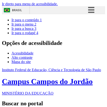
Ir direto para menu de acessibilidade.
BRASIL
Simplifique!
Ir para o conteúdo
1
Ir para o menu
2
Comunica BR
Ir para a busca
3
Ir para o rodapé
4
Participe
Acesso à informação
Opções de acessibilidade
Legislação
Acessibilidade
Canais
Alto contraste
Mapa do site
Instituto Federal de Educação, Ciência e Tecnologia de São Paulo
Campus Campos do Jordão
MINISTÉRIO DA EDUCAÇÃO
Buscar no portal