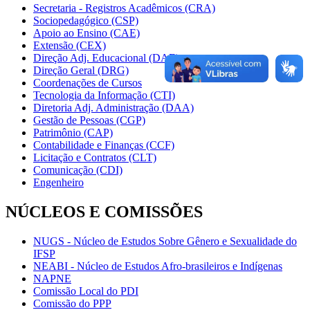
Secretaria - Registros Acadêmicos (CRA)
Sociopedagógico (CSP)
Apoio ao Ensino (CAE)
Extensão (CEX)
Direção Adj. Educacional (DAE)
Direção Geral (DRG)
Coordenações de Cursos
Tecnologia da Informação (CTI)
Diretoria Adj. Administração (DAA)
Gestão de Pessoas (CGP)
Patrimônio (CAP)
Contabilidade e Finanças (CCF)
Licitação e Contratos (CLT)
Comunicação (CDI)
Engenheiro
NÚCLEOS E COMISSÕES
NUGS - Núcleo de Estudos Sobre Gênero e Sexualidade do
IFSP
NEABI - Núcleo de Estudos Afro-brasileiros e Indígenas
NAPNE
Comissão Local do PDI
Comissão do PPP