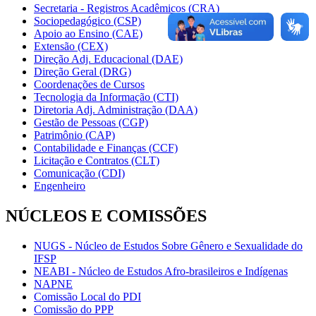
Secretaria - Registros Acadêmicos (CRA)
Sociopedagógico (CSP)
Apoio ao Ensino (CAE)
Extensão (CEX)
Direção Adj. Educacional (DAE)
Direção Geral (DRG)
Coordenações de Cursos
Tecnologia da Informação (CTI)
Diretoria Adj. Administração (DAA)
Gestão de Pessoas (CGP)
Patrimônio (CAP)
Contabilidade e Finanças (CCF)
Licitação e Contratos (CLT)
Comunicação (CDI)
Engenheiro
NÚCLEOS E COMISSÕES
NUGS - Núcleo de Estudos Sobre Gênero e Sexualidade do
IFSP
NEABI - Núcleo de Estudos Afro-brasileiros e Indígenas
NAPNE
Comissão Local do PDI
Comissão do PPP