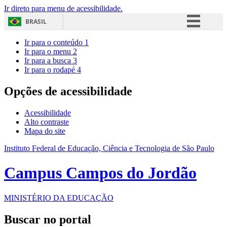
Ir direto para menu de acessibilidade.
BRASIL
Simplifique!
Ir para o conteúdo
1
Ir para o menu
2
Comunica BR
Ir para a busca
3
Ir para o rodapé
4
Participe
Acesso à informação
Opções de acessibilidade
Legislação
Acessibilidade
Canais
Alto contraste
Mapa do site
Instituto Federal de Educação, Ciência e Tecnologia de São Paulo
Campus Campos do Jordão
MINISTÉRIO DA EDUCAÇÃO
Buscar no portal