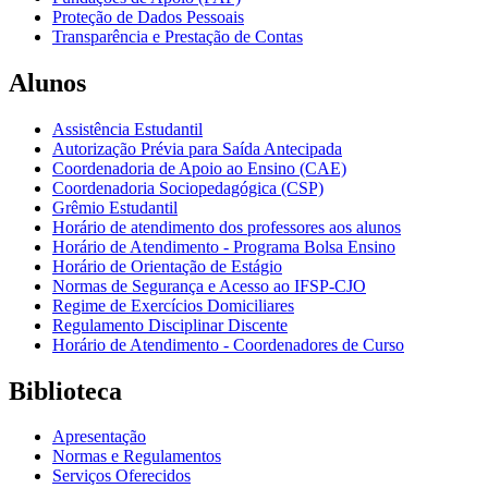
Proteção de Dados Pessoais
Transparência e Prestação de Contas
Alunos
Assistência Estudantil
Autorização Prévia para Saída Antecipada
Coordenadoria de Apoio ao Ensino (CAE)
Coordenadoria Sociopedagógica (CSP)
Grêmio Estudantil
Horário de atendimento dos professores aos alunos
Horário de Atendimento - Programa Bolsa Ensino
Horário de Orientação de Estágio
Normas de Segurança e Acesso ao IFSP-CJO
Regime de Exercícios Domiciliares
Regulamento Disciplinar Discente
Horário de Atendimento - Coordenadores de Curso
Biblioteca
Apresentação
Normas e Regulamentos
Serviços Oferecidos