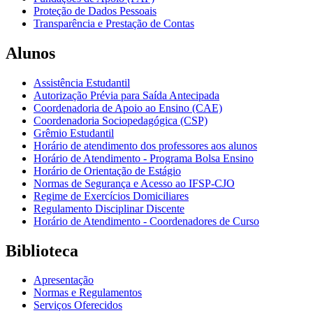
Proteção de Dados Pessoais
Transparência e Prestação de Contas
Alunos
Assistência Estudantil
Autorização Prévia para Saída Antecipada
Coordenadoria de Apoio ao Ensino (CAE)
Coordenadoria Sociopedagógica (CSP)
Grêmio Estudantil
Horário de atendimento dos professores aos alunos
Horário de Atendimento - Programa Bolsa Ensino
Horário de Orientação de Estágio
Normas de Segurança e Acesso ao IFSP-CJO
Regime de Exercícios Domiciliares
Regulamento Disciplinar Discente
Horário de Atendimento - Coordenadores de Curso
Biblioteca
Apresentação
Normas e Regulamentos
Serviços Oferecidos