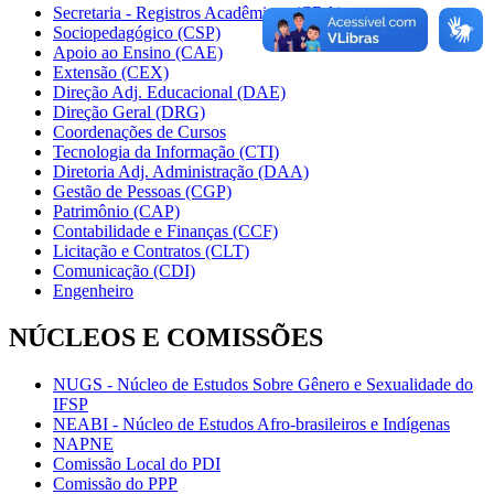
Secretaria - Registros Acadêmicos (CRA)
Sociopedagógico (CSP)
Apoio ao Ensino (CAE)
Extensão (CEX)
Direção Adj. Educacional (DAE)
Direção Geral (DRG)
Coordenações de Cursos
Tecnologia da Informação (CTI)
Diretoria Adj. Administração (DAA)
Gestão de Pessoas (CGP)
Patrimônio (CAP)
Contabilidade e Finanças (CCF)
Licitação e Contratos (CLT)
Comunicação (CDI)
Engenheiro
NÚCLEOS E COMISSÕES
NUGS - Núcleo de Estudos Sobre Gênero e Sexualidade do
IFSP
NEABI - Núcleo de Estudos Afro-brasileiros e Indígenas
NAPNE
Comissão Local do PDI
Comissão do PPP