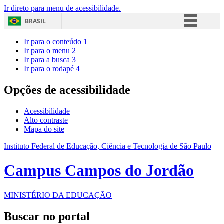
Ir direto para menu de acessibilidade.
BRASIL
Simplifique!
Ir para o conteúdo
1
Ir para o menu
2
Comunica BR
Ir para a busca
3
Ir para o rodapé
4
Participe
Acesso à informação
Opções de acessibilidade
Legislação
Acessibilidade
Canais
Alto contraste
Mapa do site
Instituto Federal de Educação, Ciência e Tecnologia de São Paulo
Campus Campos do Jordão
MINISTÉRIO DA EDUCAÇÃO
Buscar no portal