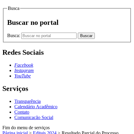
Busca
Buscar no portal
Busca:
Buscar
Redes Sociais
Facebook
Instagram
YouTube
Serviços
Transparência
Calendário Acadêmico
Contato
Comunicação Social
Fim do menu de serviços
Página inicial
>
Editais 2024
>
Resultado Parcial do Processo