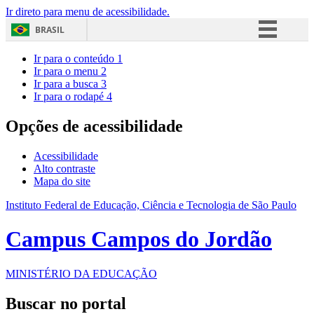
Ir direto para menu de acessibilidade.
BRASIL
Simplifique!
Ir para o conteúdo
1
Ir para o menu
2
Comunica BR
Ir para a busca
3
Ir para o rodapé
4
Participe
Acesso à informação
Opções de acessibilidade
Legislação
Acessibilidade
Canais
Alto contraste
Mapa do site
Instituto Federal de Educação, Ciência e Tecnologia de São Paulo
Campus Campos do Jordão
MINISTÉRIO DA EDUCAÇÃO
Buscar no portal