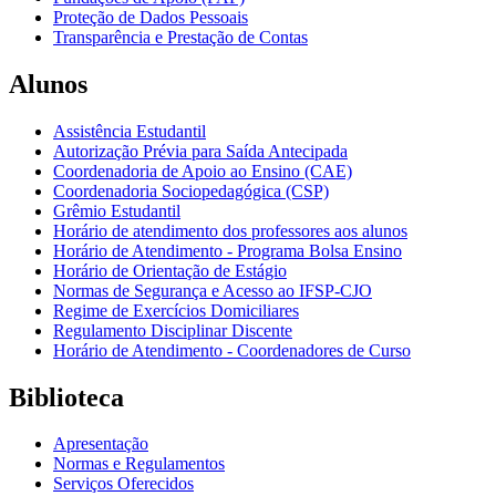
Proteção de Dados Pessoais
Transparência e Prestação de Contas
Alunos
Assistência Estudantil
Autorização Prévia para Saída Antecipada
Coordenadoria de Apoio ao Ensino (CAE)
Coordenadoria Sociopedagógica (CSP)
Grêmio Estudantil
Horário de atendimento dos professores aos alunos
Horário de Atendimento - Programa Bolsa Ensino
Horário de Orientação de Estágio
Normas de Segurança e Acesso ao IFSP-CJO
Regime de Exercícios Domiciliares
Regulamento Disciplinar Discente
Horário de Atendimento - Coordenadores de Curso
Biblioteca
Apresentação
Normas e Regulamentos
Serviços Oferecidos