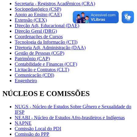
Secretaria - Registros Acadêmicos (CRA)
Sociopedagógico (CSP)
Apoio ao Ensino (CAE)
Extensão (CEX)
Direção Adj. Educacional (DAE)
Direção Geral (DRG)
Coordenações de Cursos
Tecnologia da Informação (CTI)
Diretoria Adj. Administração (DAA)
Gestão de Pessoas (CGP)
Patrimônio (CAP)
Contabilidade e Finanças (CCF)
Licitação e Contratos (CLT)
Comunicação (CDI)
Engenheiro
NÚCLEOS E COMISSÕES
NUGS - Núcleo de Estudos Sobre Gênero e Sexualidade do
IFSP
NEABI - Núcleo de Estudos Afro-brasileiros e Indígenas
NAPNE
Comissão Local do PDI
Comissão do PPP