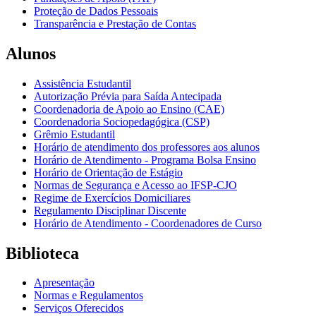
Proteção de Dados Pessoais
Transparência e Prestação de Contas
Alunos
Assistência Estudantil
Autorização Prévia para Saída Antecipada
Coordenadoria de Apoio ao Ensino (CAE)
Coordenadoria Sociopedagógica (CSP)
Grêmio Estudantil
Horário de atendimento dos professores aos alunos
Horário de Atendimento - Programa Bolsa Ensino
Horário de Orientação de Estágio
Normas de Segurança e Acesso ao IFSP-CJO
Regime de Exercícios Domiciliares
Regulamento Disciplinar Discente
Horário de Atendimento - Coordenadores de Curso
Biblioteca
Apresentação
Normas e Regulamentos
Serviços Oferecidos