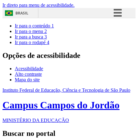
Ir direto para menu de acessibilidade.
BRASIL
Simplifique!
Ir para o conteúdo
1
Ir para o menu
2
Comunica BR
Ir para a busca
3
Ir para o rodapé
4
Participe
Acesso à informação
Opções de acessibilidade
Legislação
Acessibilidade
Canais
Alto contraste
Mapa do site
Instituto Federal de Educação, Ciência e Tecnologia de São Paulo
Campus Campos do Jordão
MINISTÉRIO DA EDUCAÇÃO
Buscar no portal