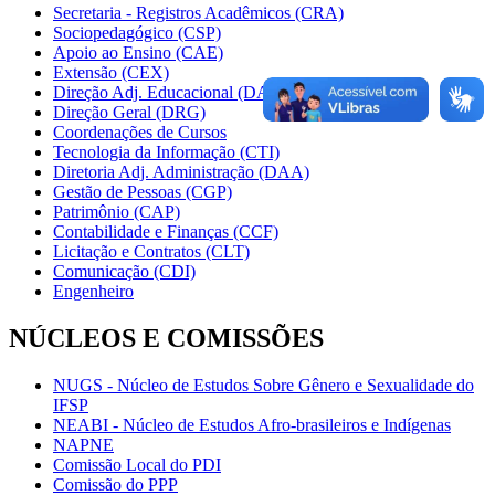
Secretaria - Registros Acadêmicos (CRA)
Sociopedagógico (CSP)
Apoio ao Ensino (CAE)
Extensão (CEX)
Direção Adj. Educacional (DAE)
Direção Geral (DRG)
Coordenações de Cursos
Tecnologia da Informação (CTI)
Diretoria Adj. Administração (DAA)
Gestão de Pessoas (CGP)
Patrimônio (CAP)
Contabilidade e Finanças (CCF)
Licitação e Contratos (CLT)
Comunicação (CDI)
Engenheiro
NÚCLEOS E COMISSÕES
NUGS - Núcleo de Estudos Sobre Gênero e Sexualidade do
IFSP
NEABI - Núcleo de Estudos Afro-brasileiros e Indígenas
NAPNE
Comissão Local do PDI
Comissão do PPP