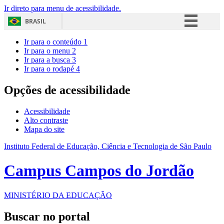
Ir direto para menu de acessibilidade.
BRASIL
Simplifique!
Ir para o conteúdo
1
Ir para o menu
2
Comunica BR
Ir para a busca
3
Ir para o rodapé
4
Participe
Acesso à informação
Opções de acessibilidade
Legislação
Acessibilidade
Canais
Alto contraste
Mapa do site
Instituto Federal de Educação, Ciência e Tecnologia de São Paulo
Campus Campos do Jordão
MINISTÉRIO DA EDUCAÇÃO
Buscar no portal