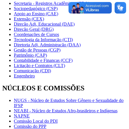
Secretaria - Registros Acadêmicos (CRA)
Sociopedagógico (CSP)
Apoio ao Ensino (CAE)
Extensão (CEX)
Direção Adj. Educacional (DAE)
Direção Geral (DRG)
Coordenações de Cursos
Tecnologia da Informação (CTI)
Diretoria Adj. Administração (DAA)
Gestão de Pessoas (CGP)
Patrimônio (CAP)
Contabilidade e Finanças (CCF)
Licitação e Contratos (CLT)
Comunicação (CDI)
Engenheiro
NÚCLEOS E COMISSÕES
NUGS - Núcleo de Estudos Sobre Gênero e Sexualidade do
IFSP
NEABI - Núcleo de Estudos Afro-brasileiros e Indígenas
NAPNE
Comissão Local do PDI
Comissão do PPP