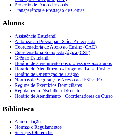
Proteção de Dados Pessoais
Transparência e Prestação de Contas
Alunos
Assistência Estudantil
Autorização Prévia para Saída Antecipada
Coordenadoria de Apoio ao Ensino (CAE)
Coordenadoria Sociopedagógica (CSP)
Grêmio Estudantil
Horário de atendimento dos professores aos alunos
Horário de Atendimento - Programa Bolsa Ensino
Horário de Orientação de Estágio
Normas de Segurança e Acesso ao IFSP-CJO
Regime de Exercícios Domiciliares
Regulamento Disciplinar Discente
Horário de Atendimento - Coordenadores de Curso
Biblioteca
Apresentação
Normas e Regulamentos
Serviços Oferecidos