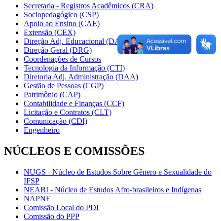
Secretaria - Registros Acadêmicos (CRA)
Sociopedagógico (CSP)
Apoio ao Ensino (CAE)
Extensão (CEX)
Direção Adj. Educacional (DAE)
Direção Geral (DRG)
Coordenações de Cursos
Tecnologia da Informação (CTI)
Diretoria Adj. Administração (DAA)
Gestão de Pessoas (CGP)
Patrimônio (CAP)
Contabilidade e Finanças (CCF)
Licitação e Contratos (CLT)
Comunicação (CDI)
Engenheiro
NÚCLEOS E COMISSÕES
NUGS - Núcleo de Estudos Sobre Gênero e Sexualidade do
IFSP
NEABI - Núcleo de Estudos Afro-brasileiros e Indígenas
NAPNE
Comissão Local do PDI
Comissão do PPP