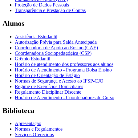
Proteção de Dados Pessoais
Transparência e Prestação de Contas
Alunos
Assistência Estudantil
Autorização Prévia para Saída Antecipada
Coordenadoria de Apoio ao Ensino (CAE)
Coordenadoria Sociopedagógica (CSP)
Grêmio Estudantil
Horário de atendimento dos professores aos alunos
Horário de Atendimento - Programa Bolsa Ensino
Horário de Orientação de Estágio
Normas de Segurança e Acesso ao IFSP-CJO
Regime de Exercícios Domiciliares
Regulamento Disciplinar Discente
Horário de Atendimento - Coordenadores de Curso
Biblioteca
Apresentação
Normas e Regulamentos
Serviços Oferecidos