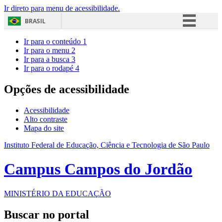
Ir direto para menu de acessibilidade.
BRASIL
Simplifique!
Ir para o conteúdo
1
Ir para o menu
2
Comunica BR
Ir para a busca
3
Ir para o rodapé
4
Participe
Acesso à informação
Opções de acessibilidade
Legislação
Acessibilidade
Canais
Alto contraste
Mapa do site
Instituto Federal de Educação, Ciência e Tecnologia de São Paulo
Campus Campos do Jordão
MINISTÉRIO DA EDUCAÇÃO
Buscar no portal