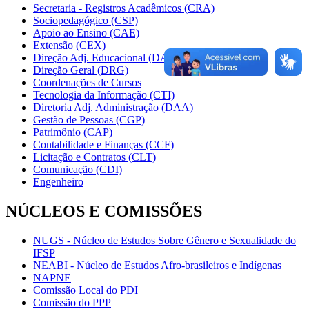
Secretaria - Registros Acadêmicos (CRA)
Sociopedagógico (CSP)
Apoio ao Ensino (CAE)
Extensão (CEX)
Direção Adj. Educacional (DAE)
Direção Geral (DRG)
Coordenações de Cursos
Tecnologia da Informação (CTI)
Diretoria Adj. Administração (DAA)
Gestão de Pessoas (CGP)
Patrimônio (CAP)
Contabilidade e Finanças (CCF)
Licitação e Contratos (CLT)
Comunicação (CDI)
Engenheiro
NÚCLEOS E COMISSÕES
NUGS - Núcleo de Estudos Sobre Gênero e Sexualidade do
IFSP
NEABI - Núcleo de Estudos Afro-brasileiros e Indígenas
NAPNE
Comissão Local do PDI
Comissão do PPP