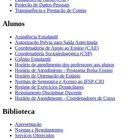
Proteção de Dados Pessoais
Transparência e Prestação de Contas
Alunos
Assistência Estudantil
Autorização Prévia para Saída Antecipada
Coordenadoria de Apoio ao Ensino (CAE)
Coordenadoria Sociopedagógica (CSP)
Grêmio Estudantil
Horário de atendimento dos professores aos alunos
Horário de Atendimento - Programa Bolsa Ensino
Horário de Orientação de Estágio
Normas de Segurança e Acesso ao IFSP-CJO
Regime de Exercícios Domiciliares
Regulamento Disciplinar Discente
Horário de Atendimento - Coordenadores de Curso
Biblioteca
Apresentação
Normas e Regulamentos
Serviços Oferecidos