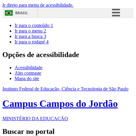
Ir direto para menu de acessibilidade.
BRASIL
Simplifique!
Ir para o conteúdo
1
Ir para o menu
2
Comunica BR
Ir para a busca
3
Ir para o rodapé
4
Participe
Acesso à informação
Opções de acessibilidade
Legislação
Acessibilidade
Canais
Alto contraste
Mapa do site
Instituto Federal de Educação, Ciência e Tecnologia de São Paulo
Campus Campos do Jordão
MINISTÉRIO DA EDUCAÇÃO
Buscar no portal