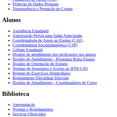
Proteção de Dados Pessoais
Transparência e Prestação de Contas
Alunos
Assistência Estudantil
Autorização Prévia para Saída Antecipada
Coordenadoria de Apoio ao Ensino (CAE)
Coordenadoria Sociopedagógica (CSP)
Grêmio Estudantil
Horário de atendimento dos professores aos alunos
Horário de Atendimento - Programa Bolsa Ensino
Horário de Orientação de Estágio
Normas de Segurança e Acesso ao IFSP-CJO
Regime de Exercícios Domiciliares
Regulamento Disciplinar Discente
Horário de Atendimento - Coordenadores de Curso
Biblioteca
Apresentação
Normas e Regulamentos
Serviços Oferecidos