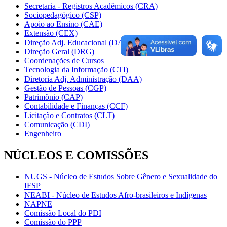
Secretaria - Registros Acadêmicos (CRA)
Sociopedagógico (CSP)
Apoio ao Ensino (CAE)
Extensão (CEX)
Direção Adj. Educacional (DAE)
Direção Geral (DRG)
Coordenações de Cursos
Tecnologia da Informação (CTI)
Diretoria Adj. Administração (DAA)
Gestão de Pessoas (CGP)
Patrimônio (CAP)
Contabilidade e Finanças (CCF)
Licitação e Contratos (CLT)
Comunicação (CDI)
Engenheiro
NÚCLEOS E COMISSÕES
NUGS - Núcleo de Estudos Sobre Gênero e Sexualidade do
IFSP
NEABI - Núcleo de Estudos Afro-brasileiros e Indígenas
NAPNE
Comissão Local do PDI
Comissão do PPP