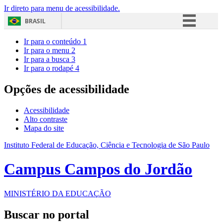
Ir direto para menu de acessibilidade.
BRASIL
Simplifique!
Ir para o conteúdo
1
Ir para o menu
2
Comunica BR
Ir para a busca
3
Ir para o rodapé
4
Participe
Acesso à informação
Opções de acessibilidade
Legislação
Acessibilidade
Canais
Alto contraste
Mapa do site
Instituto Federal de Educação, Ciência e Tecnologia de São Paulo
Campus Campos do Jordão
MINISTÉRIO DA EDUCAÇÃO
Buscar no portal