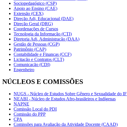
Sociopedagógico (CSP)
Apoio ao Ensino (CAE)
Extensão (CEX)
Direção Adj. Educacional (DAE)
Direção Geral (DRG)
Coordenações de Cursos
Tecnologia da Informação (CTI)
Diretoria Adj. Administração (DAA)
Gestão de Pessoas (CGP)
Patrimônio (CAP)
Contabilidade e Finanças (CCF)
Licitação e Contratos (CLT)
Comunicação (CDI)
Engenheiro
NÚCLEOS E COMISSÕES
NUGS - Núcleo de Estudos Sobre Gênero e Sexualidade do I
NEABI - Núcleo de Estudos Afro-brasileiros e Indígenas
NAPNE
Comissão Local do PDI
Comissão do PPP
CPA
Comissões para Avaliação da Atividade Docente (CAAD)