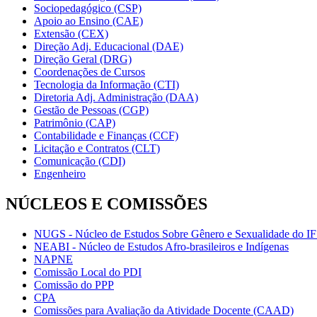
Sociopedagógico (CSP)
Apoio ao Ensino (CAE)
Extensão (CEX)
Direção Adj. Educacional (DAE)
Direção Geral (DRG)
Coordenações de Cursos
Tecnologia da Informação (CTI)
Diretoria Adj. Administração (DAA)
Gestão de Pessoas (CGP)
Patrimônio (CAP)
Contabilidade e Finanças (CCF)
Licitação e Contratos (CLT)
Comunicação (CDI)
Engenheiro
NÚCLEOS E COMISSÕES
NUGS - Núcleo de Estudos Sobre Gênero e Sexualidade do I
NEABI - Núcleo de Estudos Afro-brasileiros e Indígenas
NAPNE
Comissão Local do PDI
Comissão do PPP
CPA
Comissões para Avaliação da Atividade Docente (CAAD)