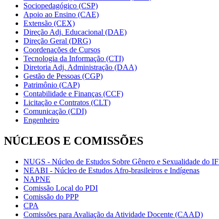
Sociopedagógico (CSP)
Apoio ao Ensino (CAE)
Extensão (CEX)
Direção Adj. Educacional (DAE)
Direção Geral (DRG)
Coordenações de Cursos
Tecnologia da Informação (CTI)
Diretoria Adj. Administração (DAA)
Gestão de Pessoas (CGP)
Patrimônio (CAP)
Contabilidade e Finanças (CCF)
Licitação e Contratos (CLT)
Comunicação (CDI)
Engenheiro
NÚCLEOS E COMISSÕES
NUGS - Núcleo de Estudos Sobre Gênero e Sexualidade do I
NEABI - Núcleo de Estudos Afro-brasileiros e Indígenas
NAPNE
Comissão Local do PDI
Comissão do PPP
CPA
Comissões para Avaliação da Atividade Docente (CAAD)