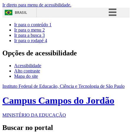
Ir direto para menu de acessibilidade.
BRASIL
Simplifique!
Ir para o conteúdo
1
Ir para o menu
2
Comunica BR
Ir para a busca
3
Ir para o rodapé
4
Participe
Acesso à informação
Opções de acessibilidade
Legislação
Acessibilidade
Canais
Alto contraste
Mapa do site
Instituto Federal de Educação, Ciência e Tecnologia de São Paulo
Campus Campos do Jordão
MINISTÉRIO DA EDUCAÇÃO
Buscar no portal