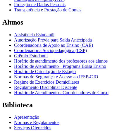
Proteção de Dados Pessoais
Transparência e Prestação de Contas
Alunos
Assistência Estudantil
Autorização Prévia para Saída Antecipada
Coordenadoria de Apoio ao Ensino (CAE)
Coordenadoria Sociopedagógica (CSP)
Grêmio Estudantil
Horário de atendimento dos professores aos alunos
Horário de Atendimento - Programa Bolsa Ensino
Horário de Orientação de Estágio
Normas de Segurança e Acesso ao IFSP-CJO
Regime de Exercícios Domiciliares
Regulamento Disciplinar Discente
Horário de Atendimento - Coordenadores de Curso
Biblioteca
Apresentação
Normas e Regulamentos
Serviços Oferecidos