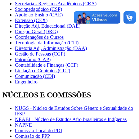
Secretaria - Registros Acadêmicos (CRA)
Sociopedagógico (CSP)
Apoio ao Ensino (CAE)
Extensão (CEX)
Direção Adj. Educacional (DAE)
Direção Geral (DRG)
Coordenações de Cursos
Tecnologia da Informação (CTI)
Diretoria Adj. Administração (DAA)
Gestão de Pessoas (CGP)
Patrimônio (CAP)
Contabilidade e Finanças (CCF)
Licitação e Contratos (CLT)
Comunicação (CDI)
Engenheiro
NÚCLEOS E COMISSÕES
NUGS - Núcleo de Estudos Sobre Gênero e Sexualidade do
IFSP
NEABI - Núcleo de Estudos Afro-brasileiros e Indígenas
NAPNE
Comissão Local do PDI
Comissão do PPP