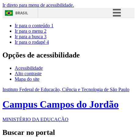
Ir direto para menu de acessibilidade.
BRASIL
Simplifique!
Ir para o conteúdo
1
Ir para o menu
2
Comunica BR
Ir para a busca
3
Ir para o rodapé
4
Participe
Acesso à informação
Opções de acessibilidade
Legislação
Acessibilidade
Canais
Alto contraste
Mapa do site
Instituto Federal de Educação, Ciência e Tecnologia de São Paulo
Campus Campos do Jordão
MINISTÉRIO DA EDUCAÇÃO
Buscar no portal