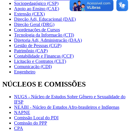
Sociopedagógico (CSP)
Apoio ao Ensino (CAE)
Extensão (CEX)
Direção Adj. Educacional (DAE)
Direção Geral (DRG)
Coordenações de Cursos
Tecnologia da Informação (CTI)
Diretoria Adj. Administração (DAA)
Gestão de Pessoas (CGP)
Patrimônio (CAP)
Contabilidade e Finanças (CCF)
Licitação e Contratos (CLT)
Comunicação (CDI)
Engenheiro
NÚCLEOS E COMISSÕES
NUGS - Núcleo de Estudos Sobre Gênero e Sexualidade do
IFSP
NEABI - Núcleo de Estudos Afro-brasileiros e Indígenas
NAPNE
Comissão Local do PDI
Comissão do PPP
CPA