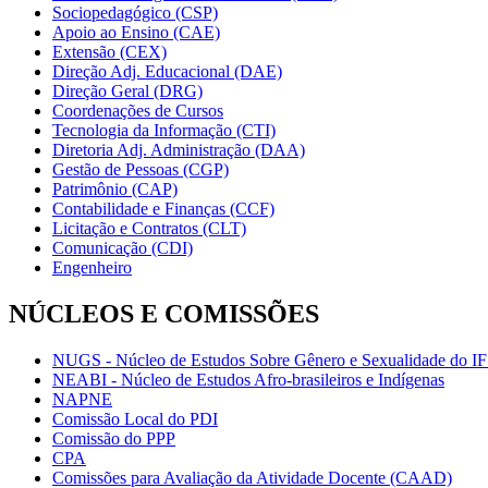
Sociopedagógico (CSP)
Apoio ao Ensino (CAE)
Extensão (CEX)
Direção Adj. Educacional (DAE)
Direção Geral (DRG)
Coordenações de Cursos
Tecnologia da Informação (CTI)
Diretoria Adj. Administração (DAA)
Gestão de Pessoas (CGP)
Patrimônio (CAP)
Contabilidade e Finanças (CCF)
Licitação e Contratos (CLT)
Comunicação (CDI)
Engenheiro
NÚCLEOS E COMISSÕES
NUGS - Núcleo de Estudos Sobre Gênero e Sexualidade do I
NEABI - Núcleo de Estudos Afro-brasileiros e Indígenas
NAPNE
Comissão Local do PDI
Comissão do PPP
CPA
Comissões para Avaliação da Atividade Docente (CAAD)