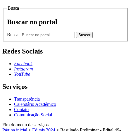
Busca
Buscar no portal
Busca:
Buscar
Redes Sociais
Facebook
Instagram
YouTube
Serviços
Transparência
Calendário Acadêmico
Contato
Comunicação Social
Fim do menu de serviços
Página inicial
>
Editais 2024
>
Resultado Preliminar - Edital 49-