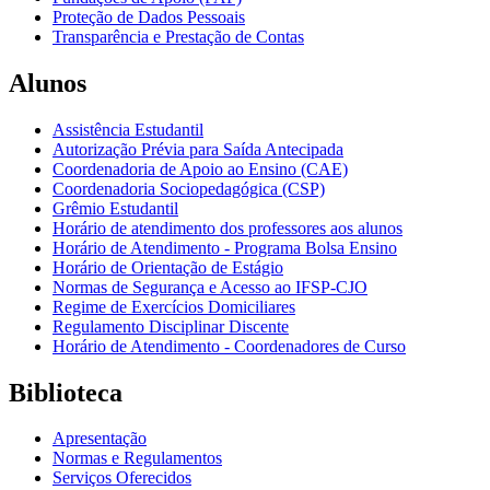
Proteção de Dados Pessoais
Transparência e Prestação de Contas
Alunos
Assistência Estudantil
Autorização Prévia para Saída Antecipada
Coordenadoria de Apoio ao Ensino (CAE)
Coordenadoria Sociopedagógica (CSP)
Grêmio Estudantil
Horário de atendimento dos professores aos alunos
Horário de Atendimento - Programa Bolsa Ensino
Horário de Orientação de Estágio
Normas de Segurança e Acesso ao IFSP-CJO
Regime de Exercícios Domiciliares
Regulamento Disciplinar Discente
Horário de Atendimento - Coordenadores de Curso
Biblioteca
Apresentação
Normas e Regulamentos
Serviços Oferecidos