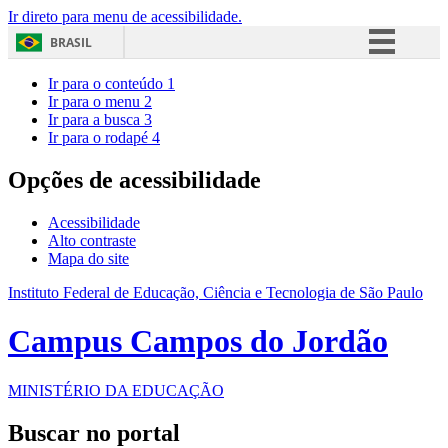
Ir direto para menu de acessibilidade.
BRASIL
Simplifique!
Ir para o conteúdo
1
Ir para o menu
2
Comunica BR
Ir para a busca
3
Ir para o rodapé
4
Participe
Acesso à informação
Opções de acessibilidade
Legislação
Acessibilidade
Canais
Alto contraste
Mapa do site
Instituto Federal de Educação, Ciência e Tecnologia de São Paulo
Campus Campos do Jordão
MINISTÉRIO DA EDUCAÇÃO
Buscar no portal