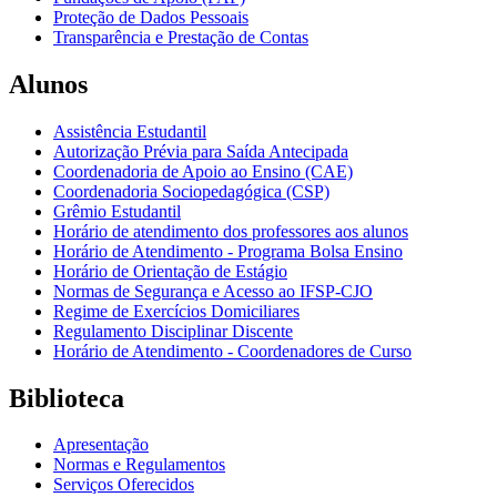
Proteção de Dados Pessoais
Transparência e Prestação de Contas
Alunos
Assistência Estudantil
Autorização Prévia para Saída Antecipada
Coordenadoria de Apoio ao Ensino (CAE)
Coordenadoria Sociopedagógica (CSP)
Grêmio Estudantil
Horário de atendimento dos professores aos alunos
Horário de Atendimento - Programa Bolsa Ensino
Horário de Orientação de Estágio
Normas de Segurança e Acesso ao IFSP-CJO
Regime de Exercícios Domiciliares
Regulamento Disciplinar Discente
Horário de Atendimento - Coordenadores de Curso
Biblioteca
Apresentação
Normas e Regulamentos
Serviços Oferecidos