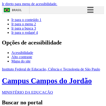
Ir direto para menu de acessibilidade.
BRASIL
Simplifique!
Ir para o conteúdo
1
Ir para o menu
2
Comunica BR
Ir para a busca
3
Ir para o rodapé
4
Participe
Acesso à informação
Opções de acessibilidade
Legislação
Acessibilidade
Canais
Alto contraste
Mapa do site
Instituto Federal de Educação, Ciência e Tecnologia de São Paulo
Campus Campos do Jordão
MINISTÉRIO DA EDUCAÇÃO
Buscar no portal