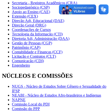
Secretaria - Registros Acadêmicos (CRA)
Sociopedagógico (CSP)
Apoio ao Ensino (CAE)
Extensão (CEX)
Direção Adj. Educacional (DAE)
Direção Geral (DRG)
Coordenações de Cursos
Tecnologia da Informação (CTI)
Diretoria Adj. Administração (DAA)
Gestão de Pessoas (CGP)
Patrimônio (CAP)
Contabilidade e Finanças (CCF)
Licitação e Contratos (CLT)
Comunicação (CDI)
Engenheiro
NÚCLEOS E COMISSÕES
NUGS - Núcleo de Estudos Sobre Gênero e Sexualidade do
IFSP
NEABI - Núcleo de Estudos Afro-brasileiros e Indígenas
NAPNE
Comissão Local do PDI
Comissão do PPP