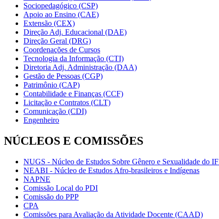
Sociopedagógico (CSP)
Apoio ao Ensino (CAE)
Extensão (CEX)
Direção Adj. Educacional (DAE)
Direção Geral (DRG)
Coordenações de Cursos
Tecnologia da Informação (CTI)
Diretoria Adj. Administração (DAA)
Gestão de Pessoas (CGP)
Patrimônio (CAP)
Contabilidade e Finanças (CCF)
Licitação e Contratos (CLT)
Comunicação (CDI)
Engenheiro
NÚCLEOS E COMISSÕES
NUGS - Núcleo de Estudos Sobre Gênero e Sexualidade do I
NEABI - Núcleo de Estudos Afro-brasileiros e Indígenas
NAPNE
Comissão Local do PDI
Comissão do PPP
CPA
Comissões para Avaliação da Atividade Docente (CAAD)