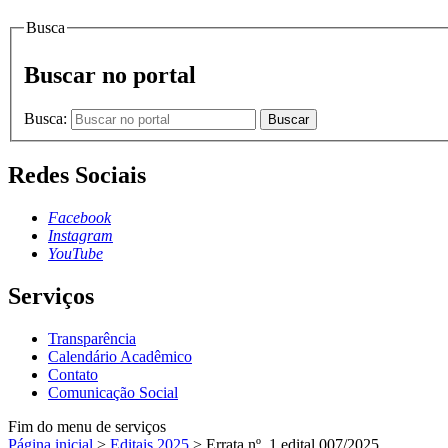
Busca
Buscar no portal
Busca:
Buscar
Redes Sociais
Facebook
Instagram
YouTube
Serviços
Transparência
Calendário Acadêmico
Contato
Comunicação Social
Fim do menu de serviços
Página inicial
>
Editais 2025
>
Errata nº. 1 edital 007/2025