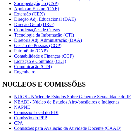
Sociopedagógico (CSP)
Apoio ao Ensino (CAE)
Extensão (CEX)
Direção Adj. Educacional (DAE)
Direção Geral (DRG)
Coordenações de Cursos
Tecnologia da Informação (CTI)
Diretoria Adj. Administração (DAA)
Gestão de Pessoas (CGP)
Patrimônio (CAP)
Contabilidade e Finanças (CCF)
Licitação e Contratos (CLT)
Comunicação (CDI)
Engenheiro
NÚCLEOS E COMISSÕES
NUGS - Núcleo de Estudos Sobre Gênero e Sexualidade do I
NEABI - Núcleo de Estudos Afro-brasileiros e Indígenas
NAPNE
Comissão Local do PDI
Comissão do PPP
CPA
Comissões para Avaliação da Atividade Docente (CAAD)