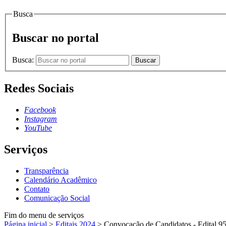
Busca
Buscar no portal
Busca:
Buscar
Redes Sociais
Facebook
Instagram
YouTube
Serviços
Transparência
Calendário Acadêmico
Contato
Comunicação Social
Fim do menu de serviços
Página inicial
>
Editais 2024
>
Convocação de Candidatos - Edital 9