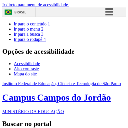
Ir direto para menu de acessibilidade.
BRASIL
Simplifique!
Ir para o conteúdo
1
Ir para o menu
2
Comunica BR
Ir para a busca
3
Ir para o rodapé
4
Participe
Acesso à informação
Opções de acessibilidade
Legislação
Acessibilidade
Canais
Alto contraste
Mapa do site
Instituto Federal de Educação, Ciência e Tecnologia de São Paulo
Campus Campos do Jordão
MINISTÉRIO DA EDUCAÇÃO
Buscar no portal