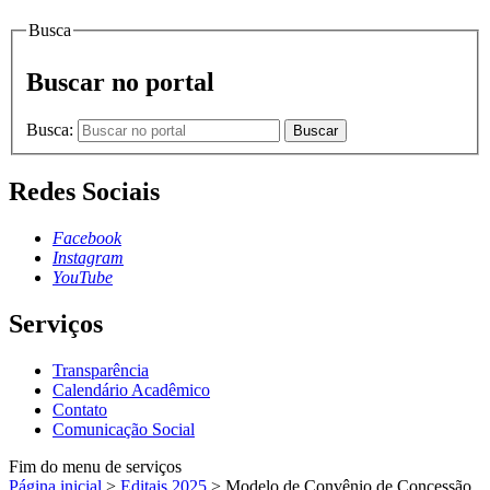
Busca
Buscar no portal
Busca:
Buscar
Redes Sociais
Facebook
Instagram
YouTube
Serviços
Transparência
Calendário Acadêmico
Contato
Comunicação Social
Fim do menu de serviços
Página inicial
>
Editais 2025
>
Modelo de Convênio de Concessão