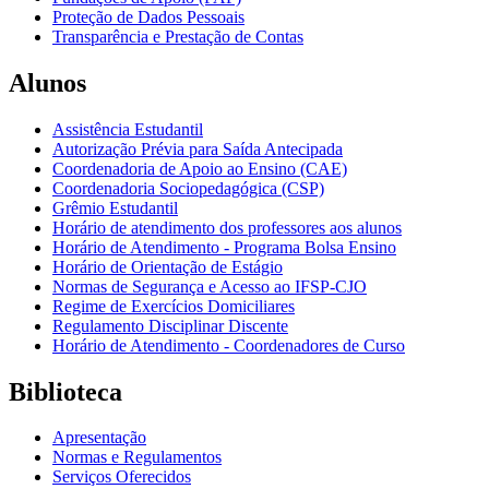
Proteção de Dados Pessoais
Transparência e Prestação de Contas
Alunos
Assistência Estudantil
Autorização Prévia para Saída Antecipada
Coordenadoria de Apoio ao Ensino (CAE)
Coordenadoria Sociopedagógica (CSP)
Grêmio Estudantil
Horário de atendimento dos professores aos alunos
Horário de Atendimento - Programa Bolsa Ensino
Horário de Orientação de Estágio
Normas de Segurança e Acesso ao IFSP-CJO
Regime de Exercícios Domiciliares
Regulamento Disciplinar Discente
Horário de Atendimento - Coordenadores de Curso
Biblioteca
Apresentação
Normas e Regulamentos
Serviços Oferecidos