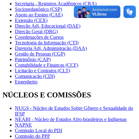
Secretaria - Registros Acadêmicos (CRA)
Sociopedagógico (CSP)
Apoio ao Ensino (CAE)
Extensão (CEX)
Direção Adj. Educacional (DAE)
Direção Geral (DRG)
Coordenações de Cursos
Tecnologia da Informação (CTI)
Diretoria Adj. Administração (DAA)
Gestão de Pessoas (CGP)
Patrimônio (CAP)
Contabilidade e Finanças (CCF)
Licitação e Contratos (CLT)
Comunicação (CDI)
Engenheiro
NÚCLEOS E COMISSÕES
NUGS - Núcleo de Estudos Sobre Gênero e Sexualidade do
IFSP
NEABI - Núcleo de Estudos Afro-brasileiros e Indígenas
NAPNE
Comissão Local do PDI
Comissão do PPP